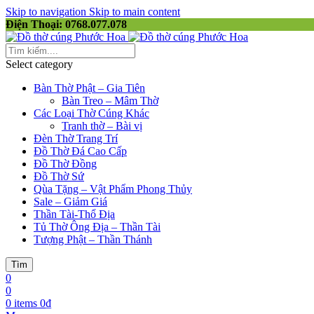
Skip to navigation
Skip to main content
Điện Thoại: 0768.077.078
Select category
Bàn Thờ Phật – Gia Tiên
Bàn Treo – Mâm Thờ
Các Loại Thờ Cúng Khác
Tranh thờ – Bài vị
Đèn Thờ Trang Trí
Đồ Thờ Đá Cao Cấp
Đồ Thờ Đồng
Đồ Thờ Sứ
Qùa Tặng – Vật Phẩm Phong Thủy
Sale – Giảm Giá
Thần Tài-Thổ Địa
Tủ Thờ Ông Địa – Thần Tài
Tượng Phật – Thần Thánh
Tìm
0
0
0
items
0
₫