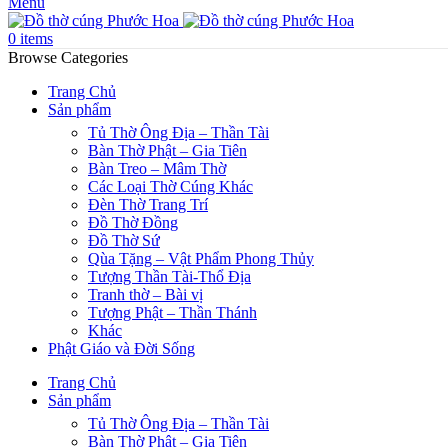
Menu
0
items
Browse Categories
Trang Chủ
Sản phẩm
Tủ Thờ Ông Địa – Thần Tài
Bàn Thờ Phật – Gia Tiên
Bàn Treo – Mâm Thờ
Các Loại Thờ Cúng Khác
Đèn Thờ Trang Trí
Đồ Thờ Đồng
Đồ Thờ Sứ
Qùa Tặng – Vật Phẩm Phong Thủy
Tượng Thần Tài-Thổ Địa
Tranh thờ – Bài vị
Tượng Phật – Thần Thánh
Khác
Phật Giáo và Đời Sống
Trang Chủ
Sản phẩm
Tủ Thờ Ông Địa – Thần Tài
Bàn Thờ Phật – Gia Tiên