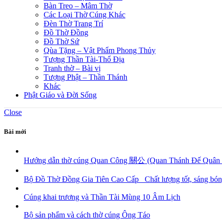
Bàn Treo – Mâm Thờ
Các Loại Thờ Cúng Khác
Đèn Thờ Trang Trí
Đồ Thờ Đồng
Đồ Thờ Sứ
Qùa Tặng – Vật Phẩm Phong Thủy
Tượng Thần Tài-Thổ Địa
Tranh thờ – Bài vị
Tượng Phật – Thần Thánh
Khác
Phật Giáo và Đời Sống
Close
Bài mới
Hướng dẫn thờ cúng Quan Công 關公 (Quan Thánh Đế Q
Bộ Đồ Thờ Đồng Gia Tiên Cao Cấp_ Chất lượng tốt, sáng bó
Cúng khai trương và Thần Tài Mùng 10 Âm Lịch
Bộ sản phẩm và cách thờ cúng Ông Táo