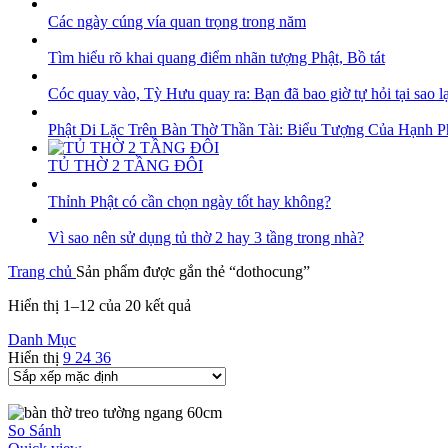
Các ngày cúng vía quan trọng trong năm
Tìm hiểu rõ khai quang điểm nhãn tượng Phật, Bồ tát
Cóc quay vào, Tỳ Hưu quay ra: Bạn đã bao giờ tự hỏi tại sao l
Phật Di Lặc Trên Bàn Thờ Thần Tài: Biểu Tượng Của Hạnh 
TỦ THỜ 2 TẦNG ĐÔI
Thỉnh Phật có cần chọn ngày tốt hay không?
Vì sao nên sử dụng tủ thờ 2 hay 3 tầng trong nhà?
Trang chủ
Sản phẩm được gắn thẻ “dothocung”
Hiển thị 1–12 của 20 kết quả
Danh Mục
Hiển thị
9
24
36
So Sánh