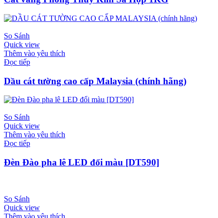
So Sánh
Quick view
Thêm vào yêu thích
Đọc tiếp
Dầu cát tường cao cấp Malaysia (chính hãng)
So Sánh
Quick view
Thêm vào yêu thích
Đọc tiếp
Đèn Đào pha lê LED đổi màu [DT590]
So Sánh
Quick view
Thêm vào yêu thích