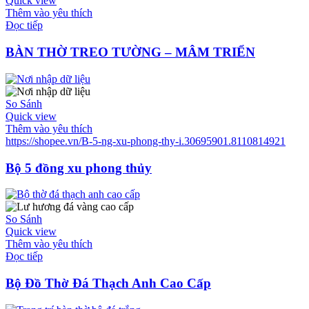
Quick view
Thêm vào yêu thích
Đọc tiếp
BÀN THỜ TREO TƯỜNG – MÂM TRIỂN
So Sánh
Quick view
Thêm vào yêu thích
https://shopee.vn/B-5-ng-xu-phong-thy-i.30695901.8110814921
Bộ 5 đồng xu phong thủy
So Sánh
Quick view
Thêm vào yêu thích
Đọc tiếp
Bộ Đồ Thờ Đá Thạch Anh Cao Cấp