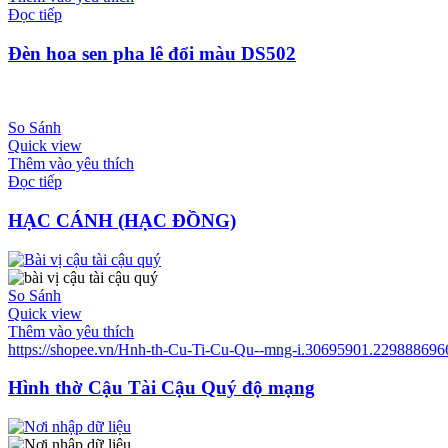
Đọc tiếp
Đèn hoa sen pha lê đổi màu DS502
So Sánh
Quick view
Thêm vào yêu thích
Đọc tiếp
HẠC CÁNH (HẠC ĐỒNG)
So Sánh
Quick view
Thêm vào yêu thích
https://shopee.vn/Hnh-th-Cu-Ti-Cu-Qu--mng-i.30695901.229888696
Hình thờ Cậu Tài Cậu Quý độ mạng