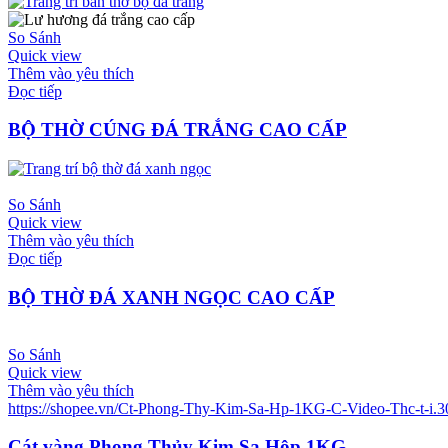
So Sánh
Quick view
Thêm vào yêu thích
Đọc tiếp
BỘ THỜ CÚNG ĐÁ TRẮNG CAO CẤP
So Sánh
Quick view
Thêm vào yêu thích
Đọc tiếp
BỘ THỜ ĐÁ XANH NGỌC CAO CẤP
So Sánh
Quick view
Thêm vào yêu thích
https://shopee.vn/Ct-Phong-Thy-Kim-Sa-Hp-1KG-C-Video-Thc-t-i.
Cát vàng Phong Thủy Kim Sa Hộp 1KG