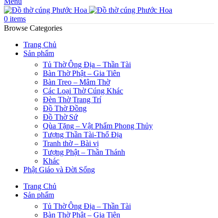
Menu
0
items
Browse Categories
Trang Chủ
Sản phẩm
Tủ Thờ Ông Địa – Thần Tài
Bàn Thờ Phật – Gia Tiên
Bàn Treo – Mâm Thờ
Các Loại Thờ Cúng Khác
Đèn Thờ Trang Trí
Đồ Thờ Đồng
Đồ Thờ Sứ
Qùa Tặng – Vật Phẩm Phong Thủy
Tượng Thần Tài-Thổ Địa
Tranh thờ – Bài vị
Tượng Phật – Thần Thánh
Khác
Phật Giáo và Đời Sống
Trang Chủ
Sản phẩm
Tủ Thờ Ông Địa – Thần Tài
Bàn Thờ Phật – Gia Tiên