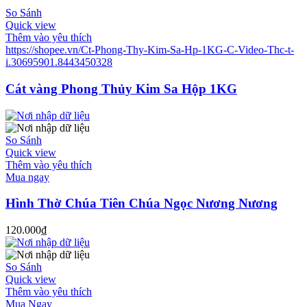
So Sánh
Quick view
Thêm vào yêu thích
https://shopee.vn/Ct-Phong-Thy-Kim-Sa-Hp-1KG-C-Video-Thc-t-
i.30695901.8443450328
Cát vàng Phong Thủy Kim Sa Hộp 1KG
So Sánh
Quick view
Thêm vào yêu thích
Mua ngay
Hình Thờ Chúa Tiên Chúa Ngọc Nương Nương
120.000
₫
So Sánh
Quick view
Thêm vào yêu thích
Mua Ngay