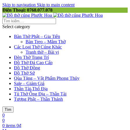
Skip to navigation
Skip to main content
Điện Thoại: 0768.077.078
Select category
Bàn Thờ Phật – Gia Tiên
Bàn Treo – Mâm Thờ
Các Loại Thờ Cúng Khác
Tranh thờ – Bài vị
Đèn Thờ Trang Trí
Đồ Thờ Đá Cao Cấp
Đồ Thờ Đồng
Đồ Thờ Sứ
Qùa Tặng – Vật Phẩm Phong Thủy
Sale – Giảm Giá
Thần Tài-Thổ Địa
Tủ Thờ Ông Địa – Thần Tài
Tượng Phật – Thần Thánh
Tìm
0
0
0
items
0
₫