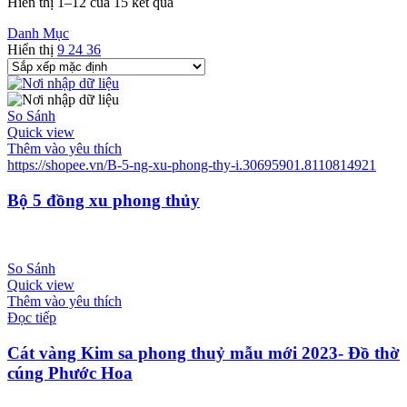
Hiển thị 1–12 của 15 kết quả
Danh Mục
Hiển thị
9
24
36
So Sánh
Quick view
Thêm vào yêu thích
https://shopee.vn/B-5-ng-xu-phong-thy-i.30695901.8110814921
Bộ 5 đồng xu phong thủy
So Sánh
Quick view
Thêm vào yêu thích
Đọc tiếp
Cát vàng Kim sa phong thuỷ mẫu mới 2023- Đồ thờ
cúng Phước Hoa