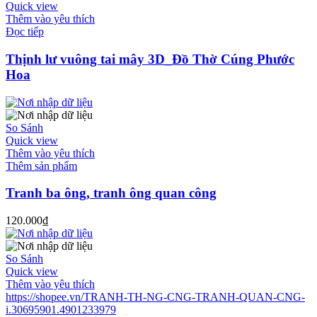
Quick view
Thêm vào yêu thích
Đọc tiếp
Thịnh lư vuông tai mây 3D_Đồ Thờ Cúng Phước
Hoa
So Sánh
Quick view
Thêm vào yêu thích
Thêm sản phẩm
Tranh ba ông, tranh ông quan công
120.000
₫
So Sánh
Quick view
Thêm vào yêu thích
https://shopee.vn/TRANH-TH-NG-CNG-TRANH-QUAN-CNG-
i.30695901.4901233979