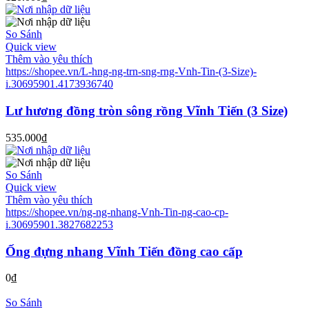
So Sánh
Quick view
Thêm vào yêu thích
https://shopee.vn/L-hng-ng-trn-sng-rng-Vnh-Tin-(3-Size)-
i.30695901.4173936740
Lư hương đồng tròn sông rồng Vĩnh Tiến (3 Size)
535.000
₫
So Sánh
Quick view
Thêm vào yêu thích
https://shopee.vn/ng-ng-nhang-Vnh-Tin-ng-cao-cp-
i.30695901.3827682253
Ống đựng nhang Vĩnh Tiến đồng cao cấp
0
₫
So Sánh