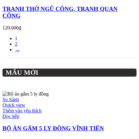
TRANH THỜ NGŨ CÔNG, TRANH QUAN
CÔNG
120.000
₫
1
2
→
MẪU MỚI
So Sánh
Quick view
Thêm vào yêu thích
Đọc tiếp
BỘ ÁN GẤM 5 LY ĐỒNG VĨNH TIẾN