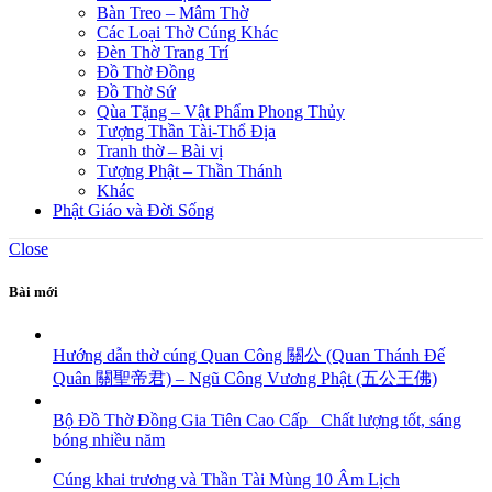
Bàn Treo – Mâm Thờ
Các Loại Thờ Cúng Khác
Đèn Thờ Trang Trí
Đồ Thờ Đồng
Đồ Thờ Sứ
Qùa Tặng – Vật Phẩm Phong Thủy
Tượng Thần Tài-Thổ Địa
Tranh thờ – Bài vị
Tượng Phật – Thần Thánh
Khác
Phật Giáo và Đời Sống
Close
Bài mới
Hướng dẫn thờ cúng Quan Công 關公 (Quan Thánh Đế
Quân 關聖帝君) – Ngũ Công Vương Phật (五公王佛)
Bộ Đồ Thờ Đồng Gia Tiên Cao Cấp_ Chất lượng tốt, sáng
bóng nhiều năm
Cúng khai trương và Thần Tài Mùng 10 Âm Lịch