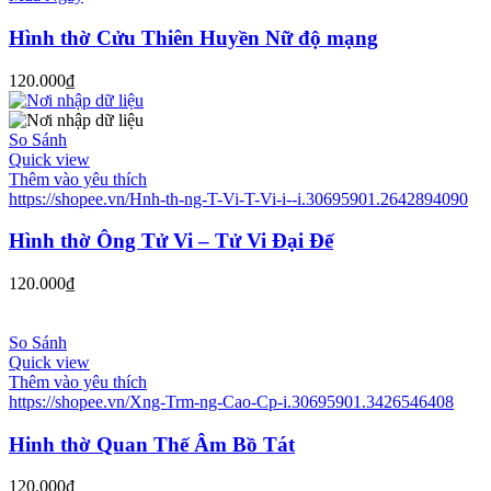
Hình thờ Cửu Thiên Huyền Nữ độ mạng
120.000
₫
So Sánh
Quick view
Thêm vào yêu thích
https://shopee.vn/Hnh-th-ng-T-Vi-T-Vi-i--i.30695901.2642894090
Hình thờ Ông Tử Vi – Tử Vi Đại Đế
120.000
₫
So Sánh
Quick view
Thêm vào yêu thích
https://shopee.vn/Xng-Trm-ng-Cao-Cp-i.30695901.3426546408
Hinh thờ Quan Thế Âm Bồ Tát
120.000
₫