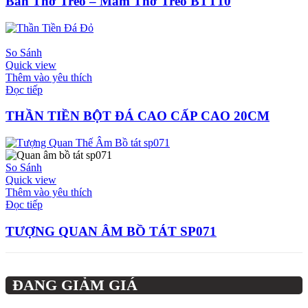
Bàn Thờ Treo – Mâm Thờ Treo BTT10
So Sánh
Quick view
Thêm vào yêu thích
Đọc tiếp
THẦN TIỀN BỘT ĐÁ CAO CẤP CAO 20CM
So Sánh
Quick view
Thêm vào yêu thích
Đọc tiếp
TƯỢNG QUAN ÂM BỒ TÁT SP071
ĐANG GIẢM GIÁ