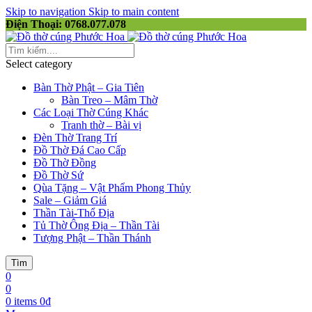
Skip to navigation
Skip to main content
Điện Thoại: 0768.077.078
Select category
Bàn Thờ Phật – Gia Tiên
Bàn Treo – Mâm Thờ
Các Loại Thờ Cúng Khác
Tranh thờ – Bài vị
Đèn Thờ Trang Trí
Đồ Thờ Đá Cao Cấp
Đồ Thờ Đồng
Đồ Thờ Sứ
Qùa Tặng – Vật Phẩm Phong Thủy
Sale – Giảm Giá
Thần Tài-Thổ Địa
Tủ Thờ Ông Địa – Thần Tài
Tượng Phật – Thần Thánh
Tìm
0
0
0
items
0
₫