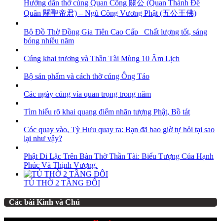
Hướng dẫn thờ cúng Quan Công 關公 (Quan Thánh Đế
Quân 關聖帝君) – Ngũ Công Vương Phật (五公王佛)
Bộ Đồ Thờ Đồng Gia Tiên Cao Cấp_ Chất lượng tốt, sáng
bóng nhiều năm
Cúng khai trương và Thần Tài Mùng 10 Âm Lịch
Bộ sản phẩm và cách thờ cúng Ông Táo
Các ngày cúng vía quan trọng trong năm
Tìm hiểu rõ khai quang điểm nhãn tượng Phật, Bồ tát
Cóc quay vào, Tỳ Hưu quay ra: Bạn đã bao giờ tự hỏi tại sao
lại như vậy?
Phật Di Lặc Trên Bàn Thờ Thần Tài: Biểu Tượng Của Hạnh
Phúc Và Thịnh Vượng.
TỦ THỜ 2 TẦNG ĐÔI
Các bài Kinh và Chú