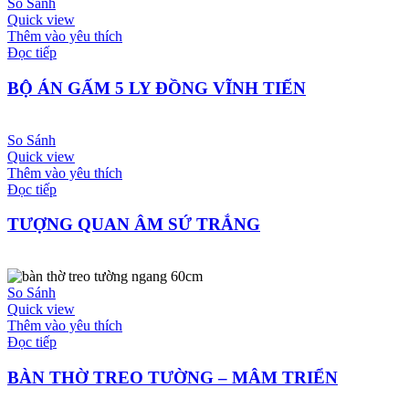
So Sánh
Quick view
Thêm vào yêu thích
Đọc tiếp
BỘ ÁN GẤM 5 LY ĐỒNG VĨNH TIẾN
So Sánh
Quick view
Thêm vào yêu thích
Đọc tiếp
TƯỢNG QUAN ÂM SỨ TRẮNG
So Sánh
Quick view
Thêm vào yêu thích
Đọc tiếp
BÀN THỜ TREO TƯỜNG – MÂM TRIỂN