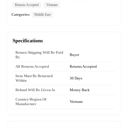
Returns Accepted
Vietnam
Categories:
Middle East
Specifications
Return Shipping Will Be Paid
Buyer
By
All Returns Accepted
Returns Accepted
Item Must Be Returned
30 Days
Within
Refund Will Be Given As
Money Back
Country/Region Of
Vietnam
Manufacture