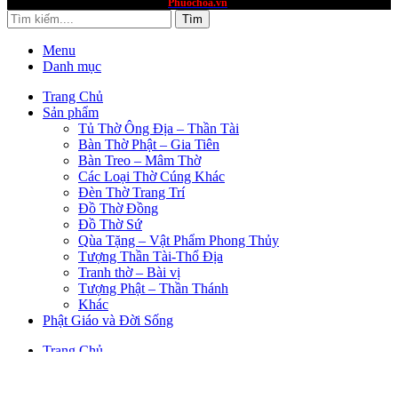
website thuộc quyền sở hữu
Phuochoa.vn
Tìm
Menu
Danh mục
Trang Chủ
Sản phẩm
Tủ Thờ Ông Địa – Thần Tài
Bàn Thờ Phật – Gia Tiên
Bàn Treo – Mâm Thờ
Các Loại Thờ Cúng Khác
Đèn Thờ Trang Trí
Đồ Thờ Đồng
Đồ Thờ Sứ
Qùa Tặng – Vật Phẩm Phong Thủy
Tượng Thần Tài-Thổ Địa
Tranh thờ – Bài vị
Tượng Phật – Thần Thánh
Khác
Phật Giáo và Đời Sống
Trang Chủ
Sản Phẩm
PHẬT GIÁO VÀ CUỘC SỐNG