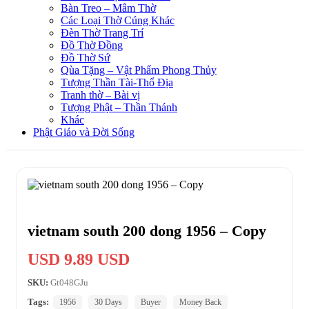
Bàn Treo – Mâm Thờ
Các Loại Thờ Cúng Khác
Đèn Thờ Trang Trí
Đồ Thờ Đồng
Đồ Thờ Sứ
Qùa Tặng – Vật Phẩm Phong Thủy
Tượng Thần Tài-Thổ Địa
Tranh thờ – Bài vị
Tượng Phật – Thần Thánh
Khác
Phật Giáo và Đời Sống
vietnam south 200 dong 1956 – Copy
USD 9.89 USD
SKU:
Gt048GJu
Tags:
1956
30 Days
Buyer
Money Back