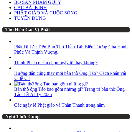
BỘ SẢN PHẨM GỢI Ý
CÁC BÀI KINH
PHẬT GIÁO VÀ CUỘC SỐNG
TUYỂN DỤNG
Tìm Hiểu Các Vị Phật
Phật Di Lặc Trên Bàn Thờ Thần Tài: Biểu Tượng Của Hạnh
Phúc Và Thịnh Vượng.
Thỉnh Phật có cần chọn ngày tốt hay không?
Hướng dẫn cúng thay mới bàn thờ Ông Táo? Cách khấn vái
và lễ vật
Bàn thờ ông Táo bao gồm những gì? Trang trí bàn thờ Ông
Táo Tết Ất Tỵ 2025
Các ngày lễ Phật giáo và Thần Thánh trong năm
Nghi Thức Cúng