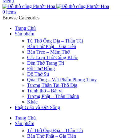
Menu
0
items
Browse Categories
Trang Chủ
Sản phẩm
Tủ Thờ Ông Địa – Thần Tài
Bàn Thờ Phật – Gia Tiên
Bàn Treo – Mâm Thờ
Các Loại Thờ Cúng Khác
Đèn Thờ Trang Trí
Đồ Thờ Đồng
Đồ Thờ Sứ
Qùa Tặng – Vật Phẩm Phong Thủy
Tượng Thần Tài-Thổ Địa
Tranh thờ – Bài vị
Tượng Phật – Thần Thánh
Khác
Phật Giáo và Đời Sống
Trang Chủ
Sản phẩm
Tủ Thờ Ông Địa – Thần Tài
Bàn Thờ Phật – Gia Tiên