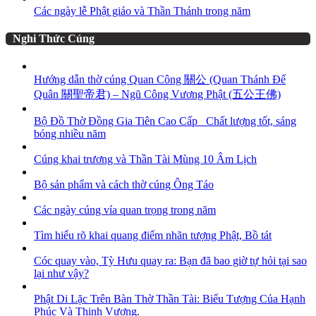
Các ngày lễ Phật giáo và Thần Thánh trong năm
Nghi Thức Cúng
Hướng dẫn thờ cúng Quan Công 關公 (Quan Thánh Đế
Quân 關聖帝君) – Ngũ Công Vương Phật (五公王佛)
Bộ Đồ Thờ Đồng Gia Tiên Cao Cấp_ Chất lượng tốt, sáng
bóng nhiều năm
Cúng khai trương và Thần Tài Mùng 10 Âm Lịch
Bộ sản phẩm và cách thờ cúng Ông Táo
Các ngày cúng vía quan trọng trong năm
Tìm hiểu rõ khai quang điểm nhãn tượng Phật, Bồ tát
Cóc quay vào, Tỳ Hưu quay ra: Bạn đã bao giờ tự hỏi tại sao
lại như vậy?
Phật Di Lặc Trên Bàn Thờ Thần Tài: Biểu Tượng Của Hạnh
Phúc Và Thịnh Vượng.