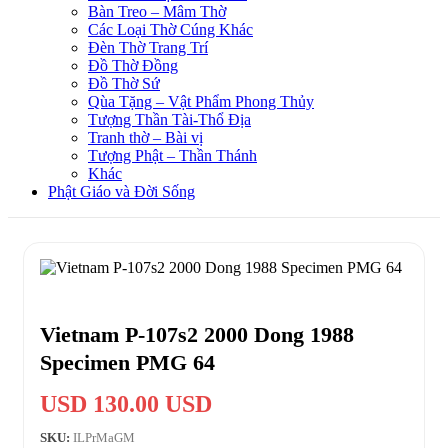
Bàn Treo – Mâm Thờ
Các Loại Thờ Cúng Khác
Đèn Thờ Trang Trí
Đồ Thờ Đồng
Đồ Thờ Sứ
Qùa Tặng – Vật Phẩm Phong Thủy
Tượng Thần Tài-Thổ Địa
Tranh thờ – Bài vị
Tượng Phật – Thần Thánh
Khác
Phật Giáo và Đời Sống
Vietnam P-107s2 2000 Dong 1988
Specimen PMG 64
USD 130.00 USD
SKU:
ILPrMaGM