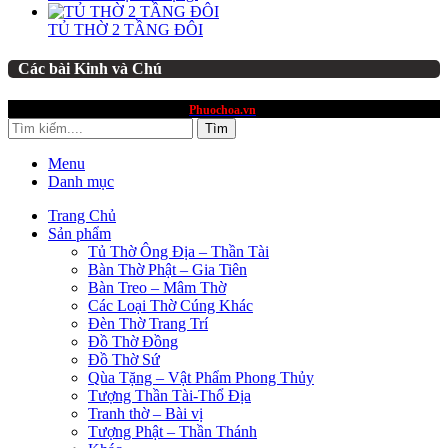
TỦ THỜ 2 TẦNG ĐÔI
Các bài Kinh và Chú
website thuộc quyền sở hữu
Phuochoa.vn
Tìm
Menu
Danh mục
Trang Chủ
Sản phẩm
Tủ Thờ Ông Địa – Thần Tài
Bàn Thờ Phật – Gia Tiên
Bàn Treo – Mâm Thờ
Các Loại Thờ Cúng Khác
Đèn Thờ Trang Trí
Đồ Thờ Đồng
Đồ Thờ Sứ
Qùa Tặng – Vật Phẩm Phong Thủy
Tượng Thần Tài-Thổ Địa
Tranh thờ – Bài vị
Tượng Phật – Thần Thánh