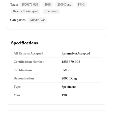
Tags:
1856379-028
1988
2000 Dong
PMG
ReturnsNotAccepted
Specimens
Categories:
Middle East
Specifications
All Returns Accepted
ReturnsNotAccepted
Certification Number
1856379-028
Certification
PMG
Denomination
2000 Dong
Type
Specimens
Year
1988