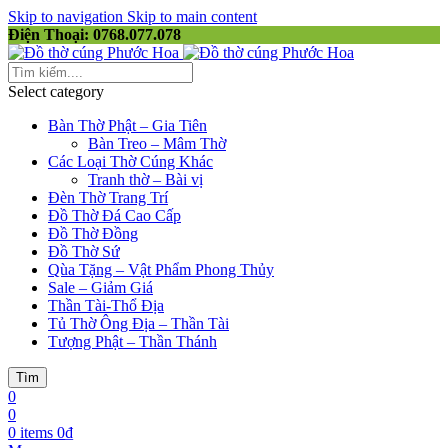
Skip to navigation
Skip to main content
Điện Thoại: 0768.077.078
Select category
Bàn Thờ Phật – Gia Tiên
Bàn Treo – Mâm Thờ
Các Loại Thờ Cúng Khác
Tranh thờ – Bài vị
Đèn Thờ Trang Trí
Đồ Thờ Đá Cao Cấp
Đồ Thờ Đồng
Đồ Thờ Sứ
Qùa Tặng – Vật Phẩm Phong Thủy
Sale – Giảm Giá
Thần Tài-Thổ Địa
Tủ Thờ Ông Địa – Thần Tài
Tượng Phật – Thần Thánh
Tìm
0
0
0
items
0
₫