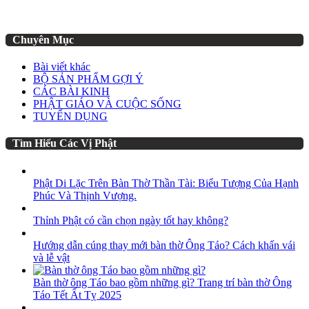
Chuyên Mục
Bài viết khác
BỘ SẢN PHẨM GỢI Ý
CÁC BÀI KINH
PHẬT GIÁO VÀ CUỘC SỐNG
TUYỂN DỤNG
Tìm Hiểu Các Vị Phật
Phật Di Lặc Trên Bàn Thờ Thần Tài: Biểu Tượng Của Hạnh
Phúc Và Thịnh Vượng.
Thỉnh Phật có cần chọn ngày tốt hay không?
Hướng dẫn cúng thay mới bàn thờ Ông Táo? Cách khấn vái
và lễ vật
Bàn thờ ông Táo bao gồm những gì? Trang trí bàn thờ Ông
Táo Tết Ất Tỵ 2025