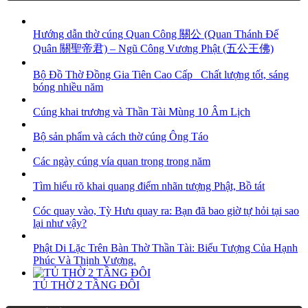
Hướng dẫn thờ cúng Quan Công 關公 (Quan Thánh Đế
Quân 關聖帝君) – Ngũ Công Vương Phật (五公王佛)
Bộ Đồ Thờ Đồng Gia Tiên Cao Cấp_ Chất lượng tốt, sáng
bóng nhiều năm
Cúng khai trương và Thần Tài Mùng 10 Âm Lịch
Bộ sản phẩm và cách thờ cúng Ông Táo
Các ngày cúng vía quan trọng trong năm
Tìm hiểu rõ khai quang điểm nhãn tượng Phật, Bồ tát
Cóc quay vào, Tỳ Hưu quay ra: Bạn đã bao giờ tự hỏi tại sao
lại như vậy?
Phật Di Lặc Trên Bàn Thờ Thần Tài: Biểu Tượng Của Hạnh
Phúc Và Thịnh Vượng.
TỦ THỜ 2 TẦNG ĐÔI