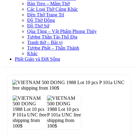
Bàn Treo – Mâm Thờ
Các Loại Thờ Cúng Khác
Đèn Thờ Trang Trí
Đồ Thờ Đồng
Đồ Thờ Sứ
Qùa Tặng – Vật Phẩm Phong Thủy
Tượng Thần Tài-Thổ Địa
Tranh thờ – Bài vị
Tượng Phật – Thần Thánh
Khác
Phật Giáo và Đời Sống