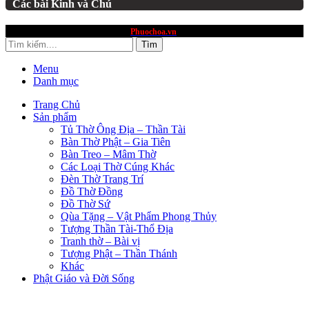
Các bài Kinh và Chú
website thuộc quyền sở hữu
Phuochoa.vn
Tìm
Menu
Danh mục
Trang Chủ
Sản phẩm
Tủ Thờ Ông Địa – Thần Tài
Bàn Thờ Phật – Gia Tiên
Bàn Treo – Mâm Thờ
Các Loại Thờ Cúng Khác
Đèn Thờ Trang Trí
Đồ Thờ Đồng
Đồ Thờ Sứ
Qùa Tặng – Vật Phẩm Phong Thủy
Tượng Thần Tài-Thổ Địa
Tranh thờ – Bài vị
Tượng Phật – Thần Thánh
Khác
Phật Giáo và Đời Sống
Trang Chủ