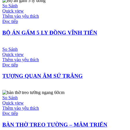
So Sánh
Quick view
Thêm vào yêu thích
Đọc tiếp
BỘ ÁN GẤM 5 LY ĐỒNG VĨNH TIẾN
So Sánh
Quick view
Thêm vào yêu thích
Đọc tiếp
TƯỢNG QUAN ÂM SỨ TRẮNG
So Sánh
Quick view
Thêm vào yêu thích
Đọc tiếp
BÀN THỜ TREO TƯỜNG – MÂM TRIỂN