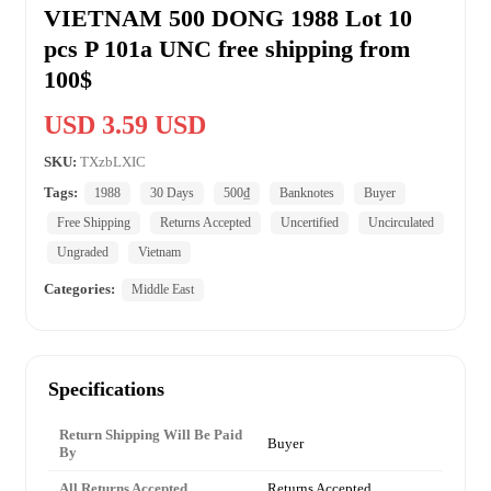
VIETNAM 500 DONG 1988 Lot 10
pcs P 101a UNC free shipping from
100$
USD 3.59 USD
SKU:
TXzbLXIC
Tags:
1988
30 Days
500₫
Banknotes
Buyer
Free Shipping
Returns Accepted
Uncertified
Uncirculated
Ungraded
Vietnam
Categories:
Middle East
Specifications
Return Shipping Will Be Paid
Buyer
By
All Returns Accepted
Returns Accepted