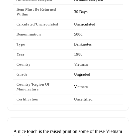
Item Must Be Returned
30 Days
Within
Circulated/Uncirculated
Uncirculated
Denomination
500₫
Type
Banknotes
Year
1988
Country
Vietnam
Grade
Ungraded
Country/Region Of
Vietnam
Manufacture
Certification
Uncertified
A nice touch is the raised print on some of these Vietnam