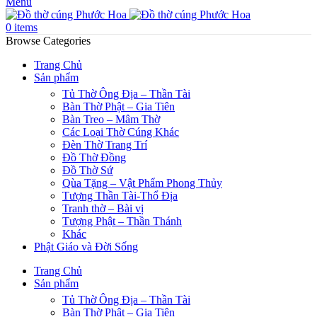
Menu
0
items
Browse Categories
Trang Chủ
Sản phẩm
Tủ Thờ Ông Địa – Thần Tài
Bàn Thờ Phật – Gia Tiên
Bàn Treo – Mâm Thờ
Các Loại Thờ Cúng Khác
Đèn Thờ Trang Trí
Đồ Thờ Đồng
Đồ Thờ Sứ
Qùa Tặng – Vật Phẩm Phong Thủy
Tượng Thần Tài-Thổ Địa
Tranh thờ – Bài vị
Tượng Phật – Thần Thánh
Khác
Phật Giáo và Đời Sống
Trang Chủ
Sản phẩm
Tủ Thờ Ông Địa – Thần Tài
Bàn Thờ Phật – Gia Tiên