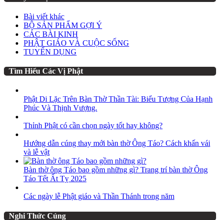
Bài viết khác
BỘ SẢN PHẨM GỢI Ý
CÁC BÀI KINH
PHẬT GIÁO VÀ CUỘC SỐNG
TUYỂN DỤNG
Tìm Hiểu Các Vị Phật
Phật Di Lặc Trên Bàn Thờ Thần Tài: Biểu Tượng Của Hạnh
Phúc Và Thịnh Vượng.
Thỉnh Phật có cần chọn ngày tốt hay không?
Hướng dẫn cúng thay mới bàn thờ Ông Táo? Cách khấn vái
và lễ vật
Bàn thờ ông Táo bao gồm những gì? Trang trí bàn thờ Ông
Táo Tết Ất Tỵ 2025
Các ngày lễ Phật giáo và Thần Thánh trong năm
Nghi Thức Cúng