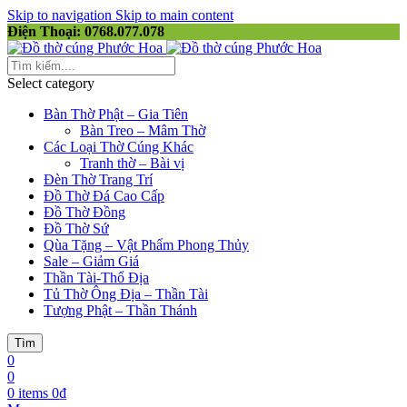
Skip to navigation
Skip to main content
Điện Thoại: 0768.077.078
Select category
Bàn Thờ Phật – Gia Tiên
Bàn Treo – Mâm Thờ
Các Loại Thờ Cúng Khác
Tranh thờ – Bài vị
Đèn Thờ Trang Trí
Đồ Thờ Đá Cao Cấp
Đồ Thờ Đồng
Đồ Thờ Sứ
Qùa Tặng – Vật Phẩm Phong Thủy
Sale – Giảm Giá
Thần Tài-Thổ Địa
Tủ Thờ Ông Địa – Thần Tài
Tượng Phật – Thần Thánh
Tìm
0
0
0
items
0
₫