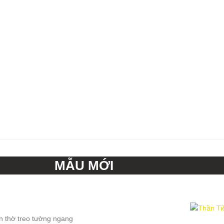
MẪU MỚI