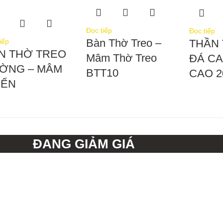
Đọc tiếp
Đọc tiếp
Bàn Thờ Treo –
iếp
THẦN 
N THỜ TREO
Mâm Thờ Treo
ĐÁ C
ỜNG – MÂM
BTT10
CAO 
IỂN
ĐANG GIẢM GIÁ