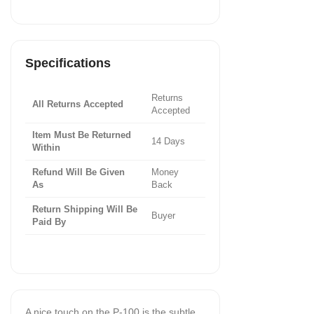
Specifications
Returns
All Returns Accepted
Accepted
Item Must Be Returned
14 Days
Within
Refund Will Be Given
Money
As
Back
Return Shipping Will Be
Buyer
Paid By
A nice touch on the P-100 is the subtle