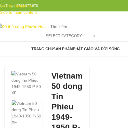
iện Thoại: 0768.077.078
Skip to navigation
Skip to main content
SELECT CATEGORY
rowse Categories
TRANG CHỦ
SẢN PHẨM
PHẬT GIÁO VÀ ĐỜI SỐNG
Vietnam
50 dong
Tin
Phieu
1949-
1950 P-