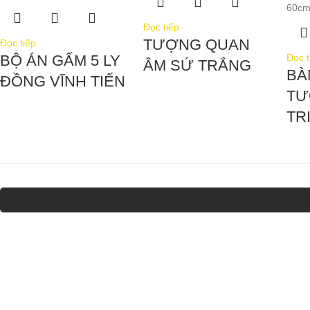
Đọc tiếp
TƯỢNG QUAN
Đọc tiếp
Đọc t
BỘ ÁN GẤM 5 LY
ÂM SỨ TRẮNG
BÀ
ĐỒNG VĨNH TIẾN
TƯ
TR