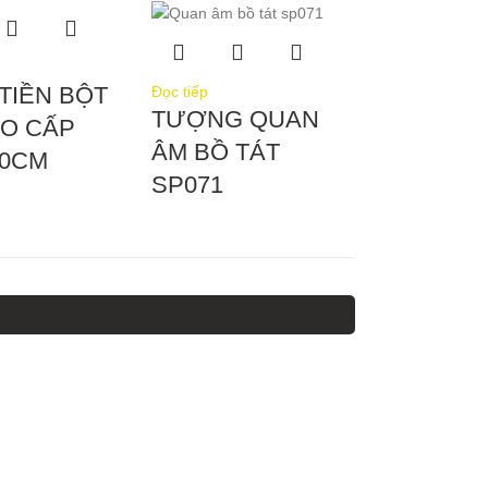
TIỀN BỘT
Đọc tiếp
TƯỢNG QUAN
AO CẤP
ÂM BỒ TÁT
20CM
SP071