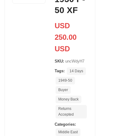
50 XF
USD
250.00
USD
SKU:
uncWdyH7
Tags:
14 Days
1949-50
Buyer
Money Back
Returns
Accepted
Categories:
Middle East