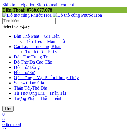
Skip to navigation
Skip to main content
Điện Thoại: 0768.077.078
Select category
Bàn Thờ Phật – Gia Tiên
Bàn Treo – Mâm Thờ
Các Loại Thờ Cúng Khác
Tranh thờ – Bài vị
Đèn Thờ Trang Trí
Đồ Thờ Đá Cao Cấp
Đồ Thờ Đồng
Đồ Thờ Sứ
Qùa Tặng – Vật Phẩm Phong Thủy
Sale – Giảm Giá
Thần Tài-Thổ Địa
Tủ Thờ Ông Địa – Thần Tài
Tượng Phật – Thần Thánh
Tìm
0
0
0
items
0
₫