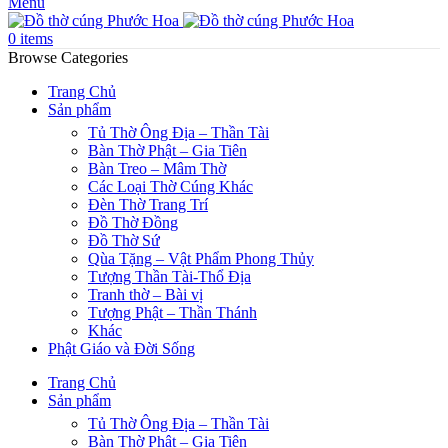
Menu
0
items
Browse Categories
Trang Chủ
Sản phẩm
Tủ Thờ Ông Địa – Thần Tài
Bàn Thờ Phật – Gia Tiên
Bàn Treo – Mâm Thờ
Các Loại Thờ Cúng Khác
Đèn Thờ Trang Trí
Đồ Thờ Đồng
Đồ Thờ Sứ
Qùa Tặng – Vật Phẩm Phong Thủy
Tượng Thần Tài-Thổ Địa
Tranh thờ – Bài vị
Tượng Phật – Thần Thánh
Khác
Phật Giáo và Đời Sống
Trang Chủ
Sản phẩm
Tủ Thờ Ông Địa – Thần Tài
Bàn Thờ Phật – Gia Tiên