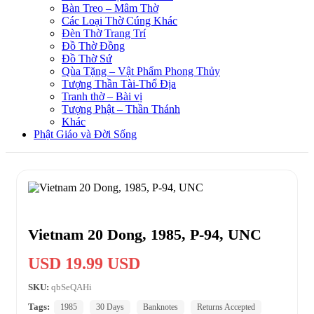
Bàn Treo – Mâm Thờ
Các Loại Thờ Cúng Khác
Đèn Thờ Trang Trí
Đồ Thờ Đồng
Đồ Thờ Sứ
Qùa Tặng – Vật Phẩm Phong Thủy
Tượng Thần Tài-Thổ Địa
Tranh thờ – Bài vị
Tượng Phật – Thần Thánh
Khác
Phật Giáo và Đời Sống
Vietnam 20 Dong, 1985, P-94, UNC
USD 19.99 USD
SKU:
qbSeQAHi
Tags:
1985
30 Days
Banknotes
Returns Accepted