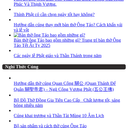
Phúc Và Thịnh Vượng.
Thỉnh Phật có cần chọn ngày tốt hay không?
Hướng dẫn cúng thay mới bàn thờ Ông Táo? Cách khấn vái
và lễ vật
Bàn thờ ông Táo bao gồm những gì? Trang trí bàn thờ Ông
Táo Tết Ất Tỵ 2025
Các ngày lễ Phật giáo và Thần Thánh trong năm
Nghi Thức Cúng
Hướng dẫn thờ cúng Quan Công 關公 (Quan Thánh Đế
Quân 關聖帝君) – Ngũ Công Vương Phật (五公王佛)
Bộ Đồ Thờ Đồng Gia Tiên Cao Cấp_ Chất lượng tốt, sáng
bóng nhiều năm
Cúng khai trương và Thần Tài Mùng 10 Âm Lịch
Bộ sản phẩm và cách thờ cúng Ông Táo