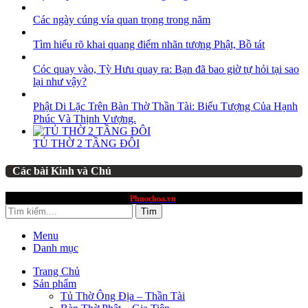
Các ngày cúng vía quan trọng trong năm
Tìm hiểu rõ khai quang điểm nhãn tượng Phật, Bồ tát
Cóc quay vào, Tỳ Hưu quay ra: Bạn đã bao giờ tự hỏi tại sao
lại như vậy?
Phật Di Lặc Trên Bàn Thờ Thần Tài: Biểu Tượng Của Hạnh
Phúc Và Thịnh Vượng.
TỦ THỜ 2 TẦNG ĐÔI
Các bài Kinh và Chú
website thuộc quyền sở hữu
Phuochoa.vn
Tìm
Menu
Danh mục
Trang Chủ
Sản phẩm
Tủ Thờ Ông Địa – Thần Tài