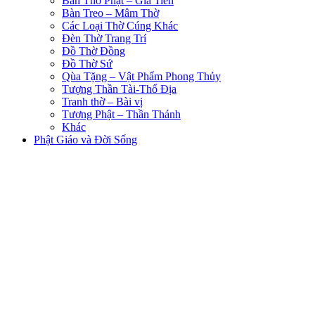
Bàn Thờ Phật – Gia Tiên
Bàn Treo – Mâm Thờ
Các Loại Thờ Cúng Khác
Đèn Thờ Trang Trí
Đồ Thờ Đồng
Đồ Thờ Sứ
Qùa Tặng – Vật Phẩm Phong Thủy
Tượng Thần Tài-Thổ Địa
Tranh thờ – Bài vị
Tượng Phật – Thần Thánh
Khác
Phật Giáo và Đời Sống
Trang Chủ
Sản Phẩm
PHẬT GIÁO VÀ CUỘC SỐNG
TUYỂN DỤNG
Sản phẩm thích
So Sánh
Login / Register
Giỏ hàng
Close
Shop
Sidebar
0
Danh sách yêu thích