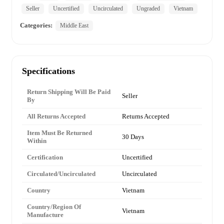
Seller
Uncertified
Uncirculated
Ungraded
Vietnam
Categories:
Middle East
Specifications
Return Shipping Will Be Paid
Seller
By
All Returns Accepted
Returns Accepted
Item Must Be Returned
30 Days
Within
Certification
Uncertified
Circulated/Uncirculated
Uncirculated
Country
Vietnam
Country/Region Of
Vietnam
Manufacture