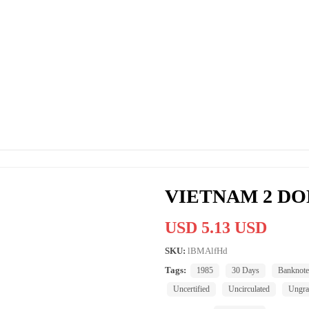
VIETNAM 2 DON
USD 5.13 USD
SKU:
lBMAlfHd
Tags:
1985
30 Days
Banknote
Uncertified
Uncirculated
Ungra