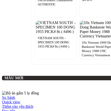
Uncirculated | Guaranteed
AUTHENTIC
VIETNAM SOUTH –
SPECIMEN 100 DONG
10x Vietnam 1000 D
1955 PICK# 8s ( #496 )
Banknote World Pape
Money 1988 UNC
Currency Vietnamese
MẪU MỚI
So Sánh
Quick view
Thêm vào yêu thích
Đọc tiếp