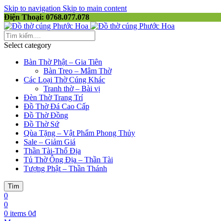
Skip to navigation
Skip to main content
Điện Thoại: 0768.077.078
Select category
Bàn Thờ Phật – Gia Tiên
Bàn Treo – Mâm Thờ
Các Loại Thờ Cúng Khác
Tranh thờ – Bài vị
Đèn Thờ Trang Trí
Đồ Thờ Đá Cao Cấp
Đồ Thờ Đồng
Đồ Thờ Sứ
Qùa Tặng – Vật Phẩm Phong Thủy
Sale – Giảm Giá
Thần Tài-Thổ Địa
Tủ Thờ Ông Địa – Thần Tài
Tượng Phật – Thần Thánh
Tìm
0
0
0
items
0
₫