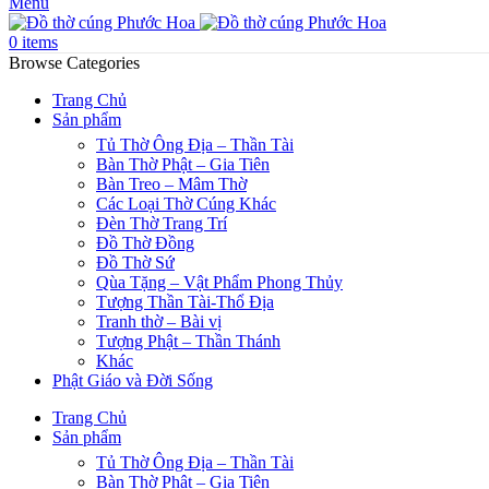
Menu
0
items
Browse Categories
Trang Chủ
Sản phẩm
Tủ Thờ Ông Địa – Thần Tài
Bàn Thờ Phật – Gia Tiên
Bàn Treo – Mâm Thờ
Các Loại Thờ Cúng Khác
Đèn Thờ Trang Trí
Đồ Thờ Đồng
Đồ Thờ Sứ
Qùa Tặng – Vật Phẩm Phong Thủy
Tượng Thần Tài-Thổ Địa
Tranh thờ – Bài vị
Tượng Phật – Thần Thánh
Khác
Phật Giáo và Đời Sống
Trang Chủ
Sản phẩm
Tủ Thờ Ông Địa – Thần Tài
Bàn Thờ Phật – Gia Tiên