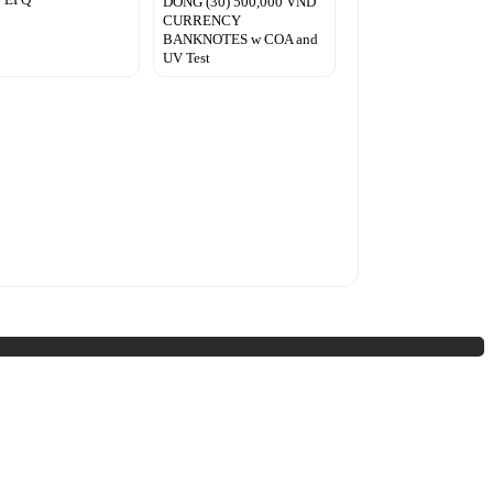
DONG (30) 500,000 VND
CURRENCY
BANKNOTES w COA and
UV Test