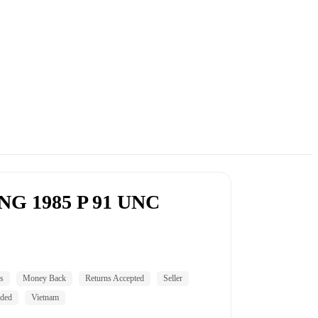
G 1985 P 91 UNC
s
Money Back
Returns Accepted
Seller
ded
Vietnam