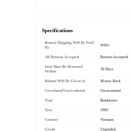
Specifications
Return Shipping Will Be Paid
Seller
By
All Returns Accepted
Returns Accepted
Item Must Be Returned
30 Days
Within
Refund Will Be Given As
Money Back
Circulated/Uncirculated
Uncirculated
Type
Banknotes
Year
1985
Country
Vietnam
Grade
Ungraded