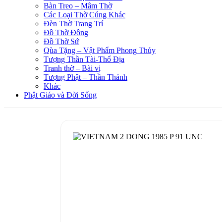
Bàn Treo – Mâm Thờ
Các Loại Thờ Cúng Khác
Đèn Thờ Trang Trí
Đồ Thờ Đồng
Đồ Thờ Sứ
Qùa Tặng – Vật Phẩm Phong Thủy
Tượng Thần Tài-Thổ Địa
Tranh thờ – Bài vị
Tượng Phật – Thần Thánh
Khác
Phật Giáo và Đời Sống