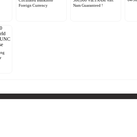
Circulated Banknote
500,000 VIETNAM Viet
Foreign Currency
Nam Guaranteed !
ong
r