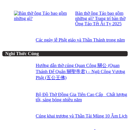
Bàn thờ ông Táo bao gồm
những gì? Trang trí bàn thờ
Ông Táo Tết Ất Tỵ 2025
Các ngày lễ Phật giáo và Thần Thánh trong năm
Nghi Thức Cúng
Hướng dẫn thờ cúng Quan Công 關公 (Quan
Thánh Đế Quân 關聖帝君) – Ngũ Công Vương
Phật (五公王佛)
Bộ Đồ Thờ Đồng Gia Tiên Cao Cấp_ Chất lượng
tốt, sáng bóng nhiều năm
Cúng khai trương và Thần Tài Mùng 10 Âm Lịch