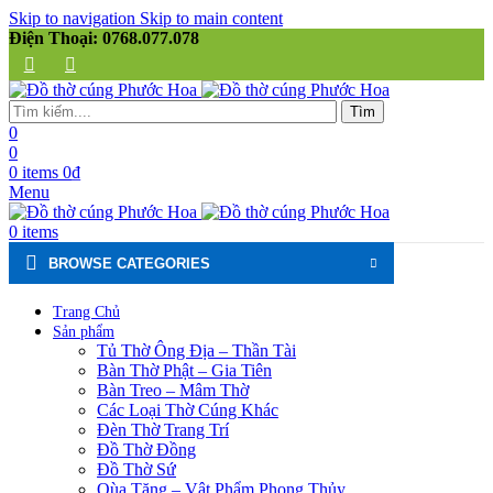
Skip to navigation
Skip to main content
Điện Thoại: 0768.077.078
Tìm
0
0
0
items
0
₫
Menu
0
items
BROWSE CATEGORIES
Trang Chủ
Sản phẩm
Tủ Thờ Ông Địa – Thần Tài
Bàn Thờ Phật – Gia Tiên
Bàn Treo – Mâm Thờ
Các Loại Thờ Cúng Khác
Đèn Thờ Trang Trí
Đồ Thờ Đồng
Đồ Thờ Sứ
Qùa Tặng – Vật Phẩm Phong Thủy