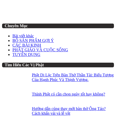
Chuyên Mục
Bài viết khác
BỘ SẢN PHẨM GỢI Ý
CÁC BÀI KINH
PHẬT GIÁO VÀ CUỘC SỐNG
TUYỂN DỤNG
Tìm Hiểu Các Vị Phật
Phật Di Lặc Trên Bàn Thờ Thần Tài: Biểu Tượng
Của Hạnh Phúc Và Thịnh Vượng.
Thỉnh Phật có cần chọn ngày tốt hay không?
Hướng dẫn cúng thay mới bàn thờ Ông Táo?
Cách khấn vái và lễ vật