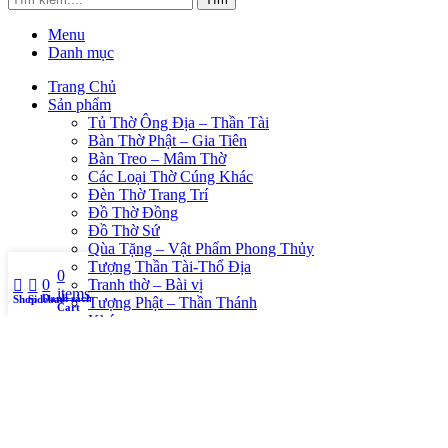
Menu
Danh mục
Trang Chủ
Sản phẩm
Tủ Thờ Ông Địa – Thần Tài
Bàn Thờ Phật – Gia Tiên
Bàn Treo – Mâm Thờ
Các Loại Thờ Cúng Khác
Đèn Thờ Trang Trí
Đồ Thờ Đồng
Đồ Thờ Sứ
Qùa Tặng – Vật Phẩm Phong Thủy
Tượng Thần Tài-Thổ Địa
0
My account
0
Tranh thờ – Bài vị
items
Danh sách yêu thích
Shop
Sidebar
Tượng Phật – Thần Thánh
Cart
Khác
Phật Giáo và Đời Sống
Trang Chủ
Sản Phẩm
PHẬT GIÁO VÀ CUỘC SỐNG
TUYỂN DỤNG
Sản phẩm thích