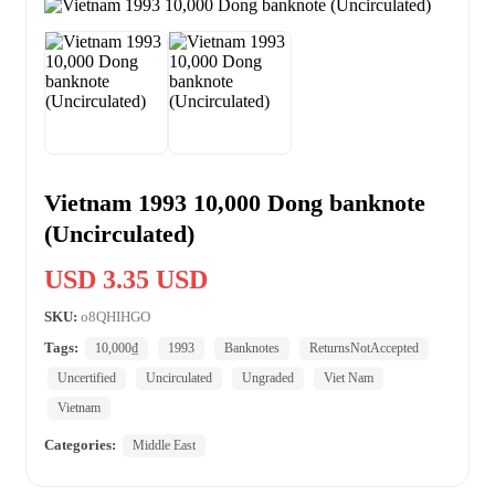
Vietnam 1993 10,000 Dong banknote
(Uncirculated)
USD 3.35 USD
SKU:
o8QHIHGO
Tags:
10,000₫
1993
Banknotes
ReturnsNotAccepted
Uncertified
Uncirculated
Ungraded
Viet Nam
Vietnam
Categories:
Middle East