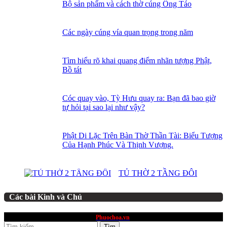
Bộ sản phẩm và cách thờ cúng Ông Táo
Các ngày cúng vía quan trọng trong năm
Tìm hiểu rõ khai quang điểm nhãn tượng Phật,
Bồ tát
Cóc quay vào, Tỳ Hưu quay ra: Bạn đã bao giờ
tự hỏi tại sao lại như vậy?
Phật Di Lặc Trên Bàn Thờ Thần Tài: Biểu Tượng
Của Hạnh Phúc Và Thịnh Vượng.
TỦ THỜ 2 TẦNG ĐÔI
Các bài Kinh và Chú
website thuộc quyền sở hữu
Phuochoa.vn
Tìm