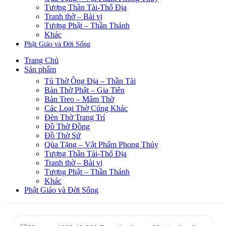
Tượng Thần Tài-Thổ Địa
Tranh thờ – Bài vị
Tượng Phật – Thần Thánh
Khác
Phật Giáo và Đời Sống
Trang Chủ
Sản phẩm
Tủ Thờ Ông Địa – Thần Tài
Bàn Thờ Phật – Gia Tiên
Bàn Treo – Mâm Thờ
Các Loại Thờ Cúng Khác
Đèn Thờ Trang Trí
Đồ Thờ Đồng
Đồ Thờ Sứ
Qùa Tặng – Vật Phẩm Phong Thủy
Tượng Thần Tài-Thổ Địa
Tranh thờ – Bài vị
Tượng Phật – Thần Thánh
Khác
Phật Giáo và Đời Sống