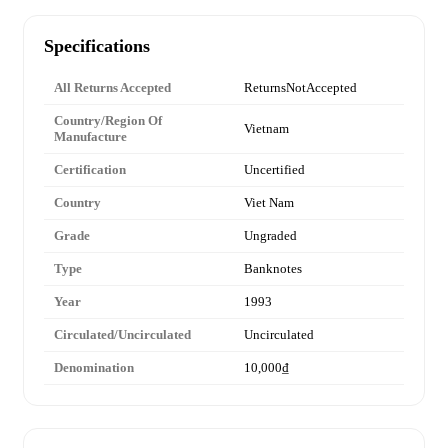
Specifications
All Returns Accepted
ReturnsNotAccepted
Country/Region Of
Vietnam
Manufacture
Certification
Uncertified
Country
Viet Nam
Grade
Ungraded
Type
Banknotes
Year
1993
Circulated/Uncirculated
Uncirculated
Denomination
10,000₫