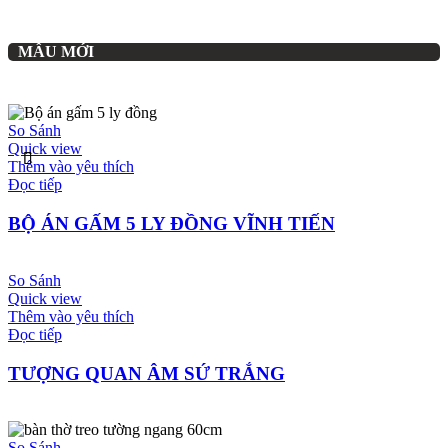
MẪU MỚI
So Sánh
Quick view
Thêm vào yêu thích
Đọc tiếp
BỘ ÁN GẤM 5 LY ĐỒNG VĨNH TIẾN
So Sánh
Quick view
Thêm vào yêu thích
Đọc tiếp
TƯỢNG QUAN ÂM SỨ TRẮNG
So Sánh