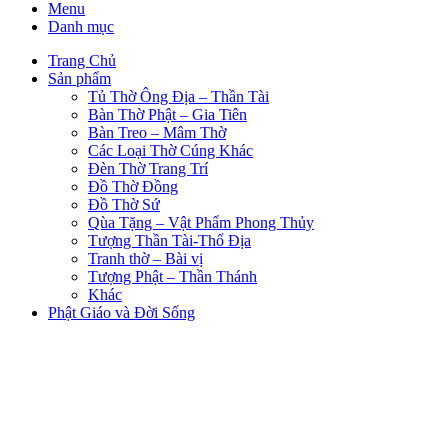
Menu
Danh mục
Trang Chủ
Sản phẩm
Tủ Thờ Ông Địa – Thần Tài
Bàn Thờ Phật – Gia Tiên
Bàn Treo – Mâm Thờ
Các Loại Thờ Cúng Khác
Đèn Thờ Trang Trí
Đồ Thờ Đồng
Đồ Thờ Sứ
Qùa Tặng – Vật Phẩm Phong Thủy
Tượng Thần Tài-Thổ Địa
Tranh thờ – Bài vị
Tượng Phật – Thần Thánh
Khác
Phật Giáo và Đời Sống
Trang Chủ
Sản Phẩm
PHẬT GIÁO VÀ CUỘC SỐNG
TUYỂN DỤNG
Sản phẩm thích
So Sánh