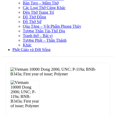
Bàn Treo – Mâm Thờ
Các Loại Thờ Cúng Khác
Đèn Thờ Trang Trí
Đồ Thờ Đồng
Đồ Thờ Sứ
Qùa Tặng – Vật Phẩm Phong Thủy
Tượng Thần Tài-Thổ Địa
Tranh thờ – Bài vị
Tượng Phật – Thần Thánh
Khác
Phật Giáo và Đời Sống