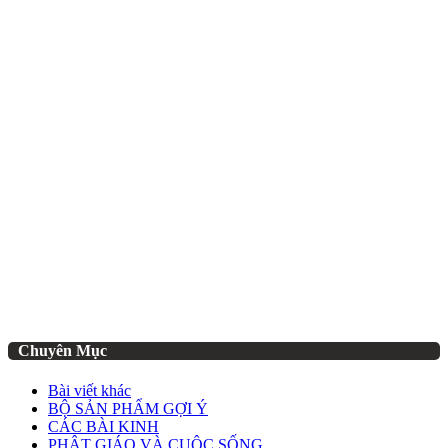
Chuyên Mục
Bài viết khác
BỘ SẢN PHẨM GỢI Ý
CÁC BÀI KINH
PHẬT GIÁO VÀ CUỘC SỐNG