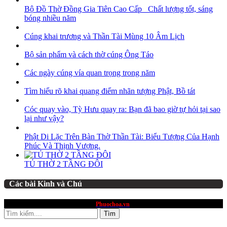
Bộ Đồ Thờ Đồng Gia Tiên Cao Cấp_ Chất lượng tốt, sáng
bóng nhiều năm
Cúng khai trương và Thần Tài Mùng 10 Âm Lịch
Bộ sản phẩm và cách thờ cúng Ông Táo
Các ngày cúng vía quan trọng trong năm
Tìm hiểu rõ khai quang điểm nhãn tượng Phật, Bồ tát
Cóc quay vào, Tỳ Hưu quay ra: Bạn đã bao giờ tự hỏi tại sao
lại như vậy?
Phật Di Lặc Trên Bàn Thờ Thần Tài: Biểu Tượng Của Hạnh
Phúc Và Thịnh Vượng.
TỦ THỜ 2 TẦNG ĐÔI
Các bài Kinh và Chú
website thuộc quyền sở hữu
Phuochoa.vn
Tìm