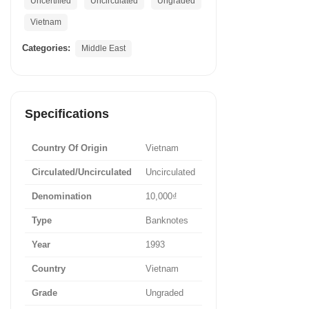
Uncertified
Uncirculated
Ungraded
Vietnam
Categories:
Middle East
Specifications
Country Of Origin
Vietnam
Circulated/Uncirculated
Uncirculated
Denomination
10,000₫
Type
Banknotes
Year
1993
Country
Vietnam
Grade
Ungraded