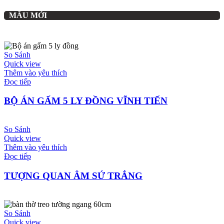
MẪU MỚI
So Sánh
Quick view
Thêm vào yêu thích
Đọc tiếp
BỘ ÁN GẤM 5 LY ĐỒNG VĨNH TIẾN
So Sánh
Quick view
Thêm vào yêu thích
Đọc tiếp
TƯỢNG QUAN ÂM SỨ TRẮNG
So Sánh
Quick view