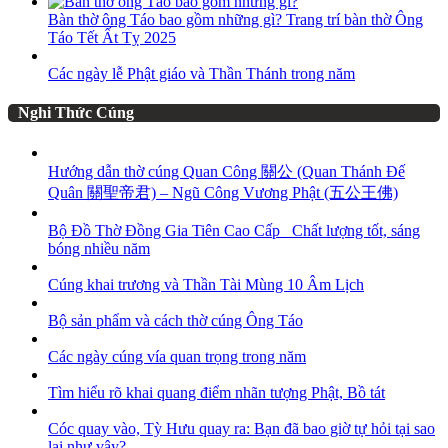
Bàn thờ ông Táo bao gồm những gì? Trang trí bàn thờ Ông
Táo Tết Ất Tỵ 2025
Các ngày lễ Phật giáo và Thần Thánh trong năm
Nghi Thức Cúng
Hướng dẫn thờ cúng Quan Công 關公 (Quan Thánh Đế
Quân 關聖帝君) – Ngũ Công Vương Phật (五公王佛)
Bộ Đồ Thờ Đồng Gia Tiên Cao Cấp_ Chất lượng tốt, sáng
bóng nhiều năm
Cúng khai trương và Thần Tài Mùng 10 Âm Lịch
Bộ sản phẩm và cách thờ cúng Ông Táo
Các ngày cúng vía quan trọng trong năm
Tìm hiểu rõ khai quang điểm nhãn tượng Phật, Bồ tát
Cóc quay vào, Tỳ Hưu quay ra: Bạn đã bao giờ tự hỏi tại sao
lại như vậy?