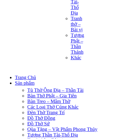
Tài-
Thổ
Địa
Tranh
thờ –
Bài vị
Tượng
Phật –
Thần
Thánh
Khác
Trang Chủ
Sản phẩm
Tủ Thờ Ông Địa – Thần Tài
Bàn Thờ Phật – Gia Tiên
Bàn Treo – Mâm Thờ
Các Loại Thờ Cúng Khác
Đèn Thờ Trang Trí
Đồ Thờ Đồng
Đồ Thờ Sứ
Qùa Tặng – Vật Phẩm Phong Thủy
Tượng Thần Tài-Thổ Địa