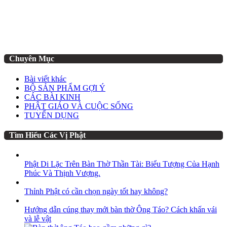
Chuyên Mục
Bài viết khác
BỘ SẢN PHẨM GỢI Ý
CÁC BÀI KINH
PHẬT GIÁO VÀ CUỘC SỐNG
TUYỂN DỤNG
Tìm Hiểu Các Vị Phật
Phật Di Lặc Trên Bàn Thờ Thần Tài: Biểu Tượng Của Hạnh
Phúc Và Thịnh Vượng.
Thỉnh Phật có cần chọn ngày tốt hay không?
Hướng dẫn cúng thay mới bàn thờ Ông Táo? Cách khấn vái
và lễ vật