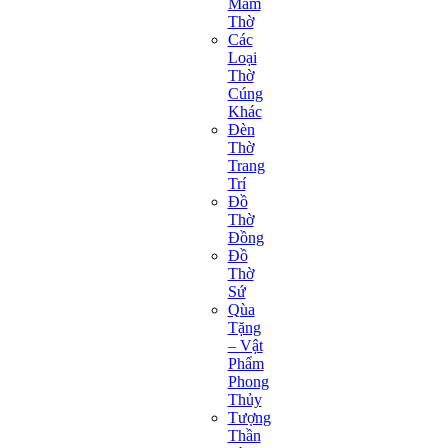
Mâm
Thờ
Các
Loại
Thờ
Cúng
Khác
Đèn
Thờ
Trang
Trí
Đồ
Thờ
Đồng
Đồ
Thờ
Sứ
Qùa
Tặng
– Vật
Phẩm
Phong
Thủy
Tượng
Thần