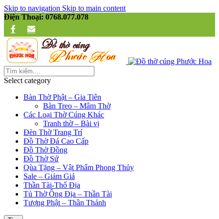
Skip to navigation
Skip to main content
Điện Thoại: 0768.077.078
Select category
Bàn Thờ Phật – Gia Tiên
Bàn Treo – Mâm Thờ
Các Loại Thờ Cúng Khác
Tranh thờ – Bài vị
Đèn Thờ Trang Trí
Đồ Thờ Đá Cao Cấp
Đồ Thờ Đồng
Đồ Thờ Sứ
Qùa Tặng – Vật Phẩm Phong Thủy
Sale – Giảm Giá
Thần Tài-Thổ Địa
Tủ Thờ Ông Địa – Thần Tài
Tượng Phật – Thần Thánh