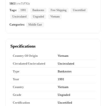
SKU:
ewTtPXIa
Tags:
1991
Banknotes
Free Shipping
Uncertified
Uncirculated
Ungraded
Vietnam
Categories:
Middle East
Specifications
Country Of Origin
Vietnam
Circulated/Uncirculated
Uncirculated
Type
Banknotes
Year
1991
Country
Vietnam
Grade
Ungraded
Certification
Uncertified