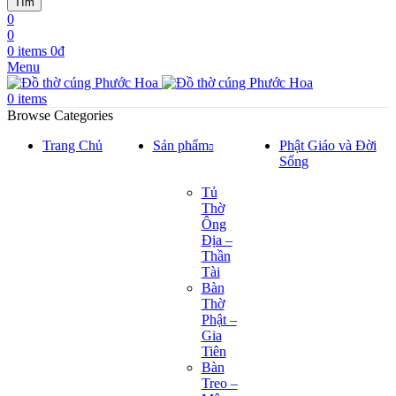
Tìm
0
0
0
items
0
₫
Menu
0
items
Browse Categories
Trang Chủ
Sản phẩm
Phật Giáo và Đời
Sống
Tủ
Thờ
Ông
Địa –
Thần
Tài
Bàn
Thờ
Phật –
Gia
Tiên
Bàn
Treo –