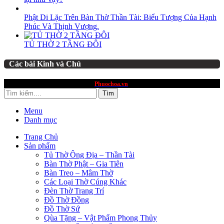
Phật Di Lặc Trên Bàn Thờ Thần Tài: Biểu Tượng Của Hạnh
Phúc Và Thịnh Vượng.
TỦ THỜ 2 TẦNG ĐÔI
Các bài Kinh và Chú
website thuộc quyền sở hữu
Phuochoa.vn
Tìm
Menu
Danh mục
Trang Chủ
Sản phẩm
Tủ Thờ Ông Địa – Thần Tài
Bàn Thờ Phật – Gia Tiên
Bàn Treo – Mâm Thờ
Các Loại Thờ Cúng Khác
Đèn Thờ Trang Trí
Đồ Thờ Đồng
Đồ Thờ Sứ
Qùa Tặng – Vật Phẩm Phong Thủy