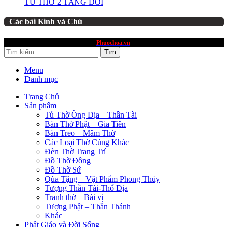
TỦ THỜ 2 TẦNG ĐÔI
Các bài Kinh và Chú
website thuộc quyền sở hữu
Phuochoa.vn
Tìm
Menu
Danh mục
Trang Chủ
Sản phẩm
Tủ Thờ Ông Địa – Thần Tài
Bàn Thờ Phật – Gia Tiên
Bàn Treo – Mâm Thờ
Các Loại Thờ Cúng Khác
Đèn Thờ Trang Trí
Đồ Thờ Đồng
Đồ Thờ Sứ
Qùa Tặng – Vật Phẩm Phong Thủy
Tượng Thần Tài-Thổ Địa
Tranh thờ – Bài vị
Tượng Phật – Thần Thánh
Khác
Phật Giáo và Đời Sống