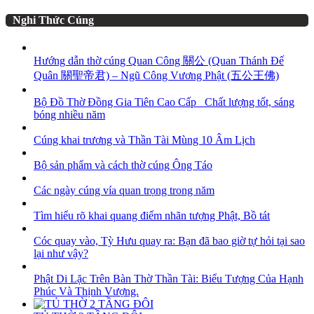
Nghi Thức Cúng
Hướng dẫn thờ cúng Quan Công 關公 (Quan Thánh Đế
Quân 關聖帝君) – Ngũ Công Vương Phật (五公王佛)
Bộ Đồ Thờ Đồng Gia Tiên Cao Cấp_ Chất lượng tốt, sáng
bóng nhiều năm
Cúng khai trương và Thần Tài Mùng 10 Âm Lịch
Bộ sản phẩm và cách thờ cúng Ông Táo
Các ngày cúng vía quan trọng trong năm
Tìm hiểu rõ khai quang điểm nhãn tượng Phật, Bồ tát
Cóc quay vào, Tỳ Hưu quay ra: Bạn đã bao giờ tự hỏi tại sao
lại như vậy?
Phật Di Lặc Trên Bàn Thờ Thần Tài: Biểu Tượng Của Hạnh
Phúc Và Thịnh Vượng.