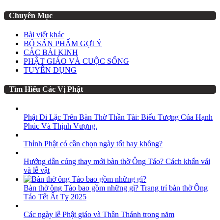
Chuyên Mục
Bài viết khác
BỘ SẢN PHẨM GỢI Ý
CÁC BÀI KINH
PHẬT GIÁO VÀ CUỘC SỐNG
TUYỂN DỤNG
Tìm Hiểu Các Vị Phật
Phật Di Lặc Trên Bàn Thờ Thần Tài: Biểu Tượng Của Hạnh
Phúc Và Thịnh Vượng.
Thỉnh Phật có cần chọn ngày tốt hay không?
Hướng dẫn cúng thay mới bàn thờ Ông Táo? Cách khấn vái
và lễ vật
Bàn thờ ông Táo bao gồm những gì? Trang trí bàn thờ Ông
Táo Tết Ất Tỵ 2025
Các ngày lễ Phật giáo và Thần Thánh trong năm