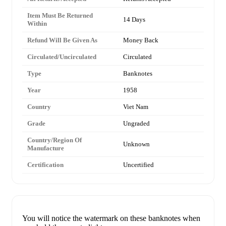
Item Must Be Returned
14 Days
Within
Refund Will Be Given As
Money Back
Circulated/Uncirculated
Circulated
Type
Banknotes
Year
1958
Country
Viet Nam
Grade
Ungraded
Country/Region Of
Unknown
Manufacture
Certification
Uncertified
You will notice the watermark on these banknotes when