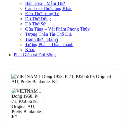
Bàn Treo – Mâm Thờ
Các Loại Thờ Cúng Khác
Đèn Thờ Trang Trí
Đồ Thờ Đồng
Đồ Thờ Sứ
Qùa Tặng – Vật Phẩm Phong Thủy
Tượng Thần Tài-Thổ Địa
Tranh thờ – Bài vị
Tượng Phật – Thần Thánh
Khác
Phật Giáo và Đời Sống