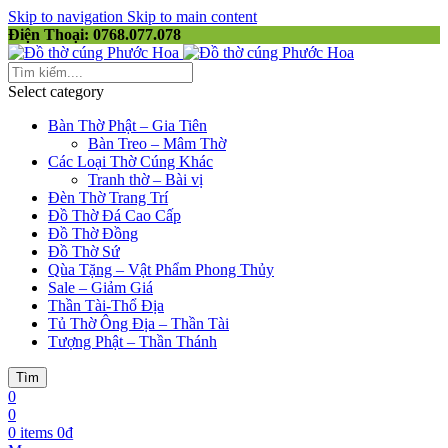
Skip to navigation
Skip to main content
Điện Thoại: 0768.077.078
Select category
Bàn Thờ Phật – Gia Tiên
Bàn Treo – Mâm Thờ
Các Loại Thờ Cúng Khác
Tranh thờ – Bài vị
Đèn Thờ Trang Trí
Đồ Thờ Đá Cao Cấp
Đồ Thờ Đồng
Đồ Thờ Sứ
Qùa Tặng – Vật Phẩm Phong Thủy
Sale – Giảm Giá
Thần Tài-Thổ Địa
Tủ Thờ Ông Địa – Thần Tài
Tượng Phật – Thần Thánh
Tìm
0
0
0
items
0
₫