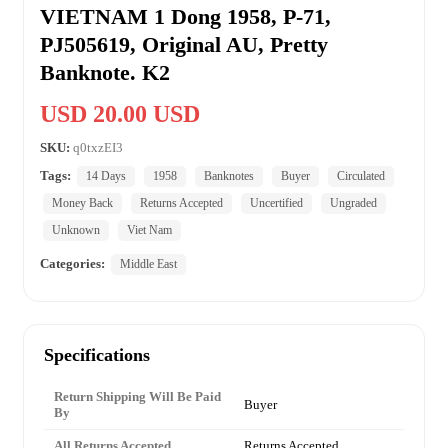
VIETNAM 1 Dong 1958, P-71,
PJ505619, Original AU, Pretty
Banknote. K2
USD 20.00 USD
SKU:
q0txzEI3
Tags:
14 Days
1958
Banknotes
Buyer
Circulated
Money Back
Returns Accepted
Uncertified
Ungraded
Unknown
Viet Nam
Categories:
Middle East
Specifications
Return Shipping Will Be Paid
Buyer
By
All Returns Accepted
Returns Accepted