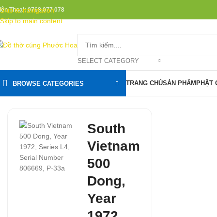
iện Thoại: 0768.077.078
Skip to navigation
Skip to main content
SELECT CATEGORY
TRANG CHỦ
SẢN PHẨM
PHẬT 
BROWSE CATEGORIES
South
Vietnam
500
Dong,
Year
1972,