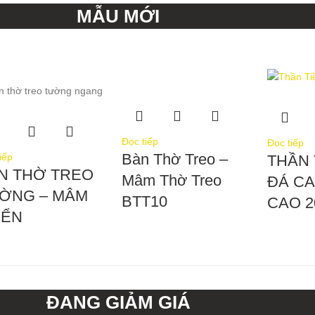
MẪU MỚI
Đọc tiếp
Đọc tiếp
Bàn Thờ Treo –
iếp
THẦN 
N THỜ TREO
Mâm Thờ Treo
ĐÁ C
ỜNG – MÂM
BTT10
CAO 
IỂN
ĐANG GIẢM GIÁ