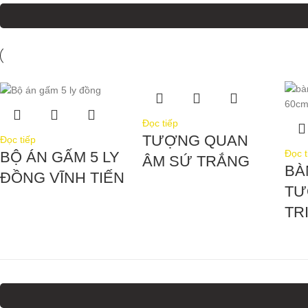
Đọc tiếp
TƯỢNG QUAN
Đọc tiếp
Đọc t
BỘ ÁN GẤM 5 LY
ÂM SỨ TRẮNG
BÀ
ĐỒNG VĨNH TIẾN
TƯ
TR