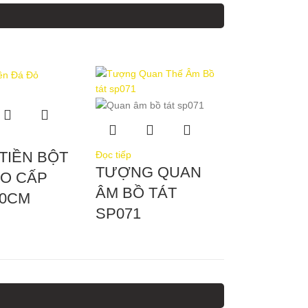
TIỀN BỘT
Đọc tiếp
TƯỢNG QUAN
AO CẤP
ÂM BỒ TÁT
20CM
SP071