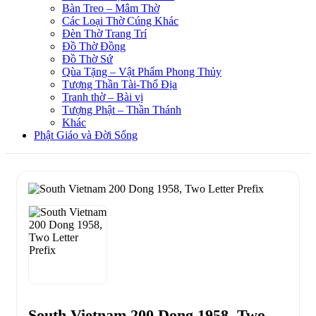
Bàn Treo – Mâm Thờ
Các Loại Thờ Cúng Khác
Đèn Thờ Trang Trí
Đồ Thờ Đồng
Đồ Thờ Sứ
Qùa Tặng – Vật Phẩm Phong Thủy
Tượng Thần Tài-Thổ Địa
Tranh thờ – Bài vị
Tượng Phật – Thần Thánh
Khác
Phật Giáo và Đời Sống
South Vietnam 200 Dong 1958, Two