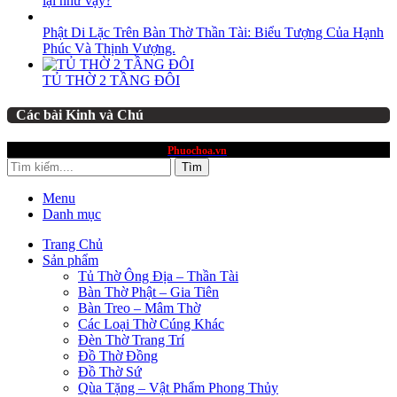
lại như vậy?
Phật Di Lặc Trên Bàn Thờ Thần Tài: Biểu Tượng Của Hạnh
Phúc Và Thịnh Vượng.
TỦ THỜ 2 TẦNG ĐÔI
Các bài Kinh và Chú
website thuộc quyền sở hữu
Phuochoa.vn
Tìm
Menu
Danh mục
Trang Chủ
Sản phẩm
Tủ Thờ Ông Địa – Thần Tài
Bàn Thờ Phật – Gia Tiên
Bàn Treo – Mâm Thờ
Các Loại Thờ Cúng Khác
Đèn Thờ Trang Trí
Đồ Thờ Đồng
Đồ Thờ Sứ
Qùa Tặng – Vật Phẩm Phong Thủy