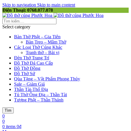
Skip to navigation
Skip to main content
Điện Thoại: 0768.077.078
Select category
Bàn Thờ Phật – Gia Tiên
Bàn Treo – Mâm Thờ
Các Loại Thờ Cúng Khác
Tranh thờ – Bài vị
Đèn Thờ Trang Trí
Đồ Thờ Đá Cao Cấp
Đồ Thờ Đồng
Đồ Thờ Sứ
Qùa Tặng – Vật Phẩm Phong Thủy
Sale – Giảm Giá
Thần Tài-Thổ Địa
Tủ Thờ Ông Địa – Thần Tài
Tượng Phật – Thần Thánh
Tìm
0
0
0
items
0
₫