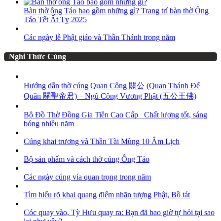
Bàn thờ ông Táo bao gồm những gì? Trang trí bàn thờ Ông
Táo Tết Ất Tỵ 2025
Các ngày lễ Phật giáo và Thần Thánh trong năm
Nghi Thức Cúng
Hướng dẫn thờ cúng Quan Công 關公 (Quan Thánh Đế
Quân 關聖帝君) – Ngũ Công Vương Phật (五公王佛)
Bộ Đồ Thờ Đồng Gia Tiên Cao Cấp_ Chất lượng tốt, sáng
bóng nhiều năm
Cúng khai trương và Thần Tài Mùng 10 Âm Lịch
Bộ sản phẩm và cách thờ cúng Ông Táo
Các ngày cúng vía quan trọng trong năm
Tìm hiểu rõ khai quang điểm nhãn tượng Phật, Bồ tát
Cóc quay vào, Tỳ Hưu quay ra: Bạn đã bao giờ tự hỏi tại sao