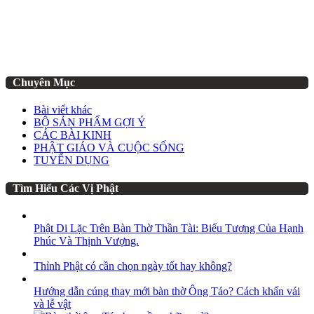
Chuyên Mục
Bài viết khác
BỘ SẢN PHẨM GỢI Ý
CÁC BÀI KINH
PHẬT GIÁO VÀ CUỘC SỐNG
TUYỂN DỤNG
Tìm Hiểu Các Vị Phật
Phật Di Lặc Trên Bàn Thờ Thần Tài: Biểu Tượng Của Hạnh
Phúc Và Thịnh Vượng.
Thỉnh Phật có cần chọn ngày tốt hay không?
Hướng dẫn cúng thay mới bàn thờ Ông Táo? Cách khấn vái
và lễ vật