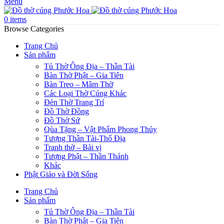
Menu
0
items
Browse Categories
Trang Chủ
Sản phẩm
Tủ Thờ Ông Địa – Thần Tài
Bàn Thờ Phật – Gia Tiên
Bàn Treo – Mâm Thờ
Các Loại Thờ Cúng Khác
Đèn Thờ Trang Trí
Đồ Thờ Đồng
Đồ Thờ Sứ
Qùa Tặng – Vật Phẩm Phong Thủy
Tượng Thần Tài-Thổ Địa
Tranh thờ – Bài vị
Tượng Phật – Thần Thánh
Khác
Phật Giáo và Đời Sống
Trang Chủ
Sản phẩm
Tủ Thờ Ông Địa – Thần Tài
Bàn Thờ Phật – Gia Tiên