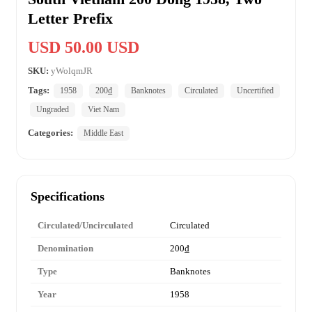
Letter Prefix
USD 50.00 USD
SKU:
yWolqmJR
Tags:
1958
200₫
Banknotes
Circulated
Uncertified
Ungraded
Viet Nam
Categories:
Middle East
Specifications
Circulated/Uncirculated
Circulated
Denomination
200₫
Type
Banknotes
Year
1958