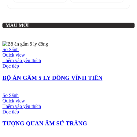
MẪU MỚI
So Sánh
Quick view
Thêm vào yêu thích
Đọc tiếp
BỘ ÁN GẤM 5 LY ĐỒNG VĨNH TIẾN
So Sánh
Quick view
Thêm vào yêu thích
Đọc tiếp
TƯỢNG QUAN ÂM SỨ TRẮNG