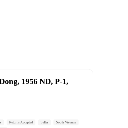
Dong, 1956 ND, P-1,
s
Returns Accepted
Seller
South Vietnam