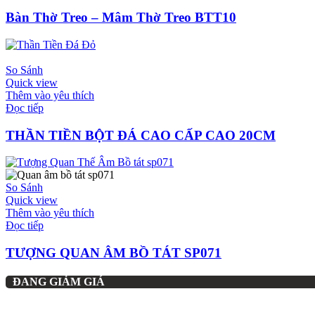
Bàn Thờ Treo – Mâm Thờ Treo BTT10
So Sánh
Quick view
Thêm vào yêu thích
Đọc tiếp
THẦN TIỀN BỘT ĐÁ CAO CẤP CAO 20CM
So Sánh
Quick view
Thêm vào yêu thích
Đọc tiếp
TƯỢNG QUAN ÂM BỒ TÁT SP071
ĐANG GIẢM GIÁ