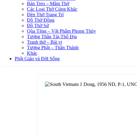
Bàn Treo – Mâm Thờ
Các Loại Thờ Cúng Khác
Đèn Thờ Trang Trí
Đồ Thờ Đồng
Đồ Thờ Sứ
Qùa Tặng – Vật Phẩm Phong Thủy
Tượng Thần Tài-Thổ Địa
Tranh thờ – Bài vị
Tượng Phật – Thần Thánh
Khác
Phật Giáo và Đời Sống