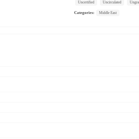
Uncertified
Uncirculated
Ungra
Categories:
Middle East