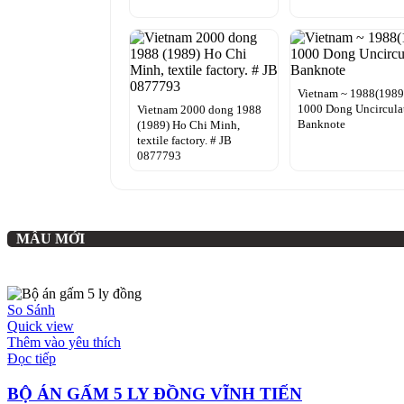
Vietnam ~ 1988(1989
1000 Dong Uncircula
Vietnam 2000 dong 1988
Banknote
(1989) Ho Chi Minh,
textile factory. # JB
0877793
MẪU MỚI
So Sánh
Quick view
Thêm vào yêu thích
Đọc tiếp
BỘ ÁN GẤM 5 LY ĐỒNG VĨNH TIẾN