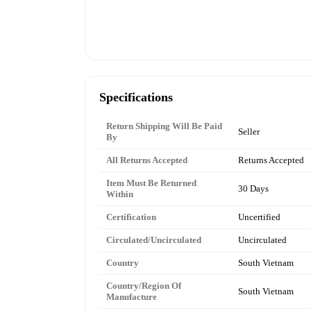
Specifications
Return Shipping Will Be Paid
Seller
By
All Returns Accepted
Returns Accepted
Item Must Be Returned
30 Days
Within
Certification
Uncertified
Circulated/Uncirculated
Uncirculated
Country
South Vietnam
Country/Region Of
South Vietnam
Manufacture