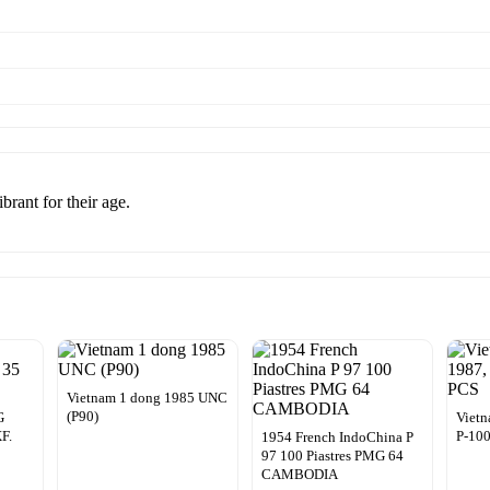
brant for their age.
Vietnam 1 dong 1985 UNC
(P90)
G
Vietn
F.
P-10
1954 French IndoChina P
97 100 Piastres PMG 64
CAMBODIA