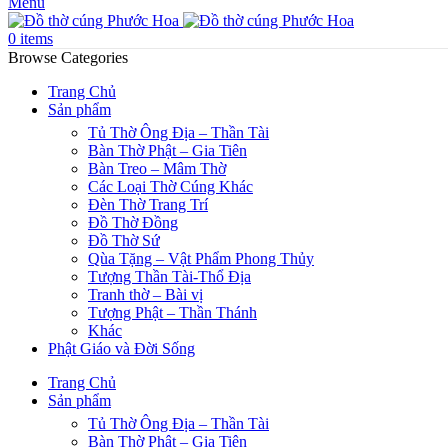
Menu
0
items
Browse Categories
Trang Chủ
Sản phẩm
Tủ Thờ Ông Địa – Thần Tài
Bàn Thờ Phật – Gia Tiên
Bàn Treo – Mâm Thờ
Các Loại Thờ Cúng Khác
Đèn Thờ Trang Trí
Đồ Thờ Đồng
Đồ Thờ Sứ
Qùa Tặng – Vật Phẩm Phong Thủy
Tượng Thần Tài-Thổ Địa
Tranh thờ – Bài vị
Tượng Phật – Thần Thánh
Khác
Phật Giáo và Đời Sống
Trang Chủ
Sản phẩm
Tủ Thờ Ông Địa – Thần Tài
Bàn Thờ Phật – Gia Tiên