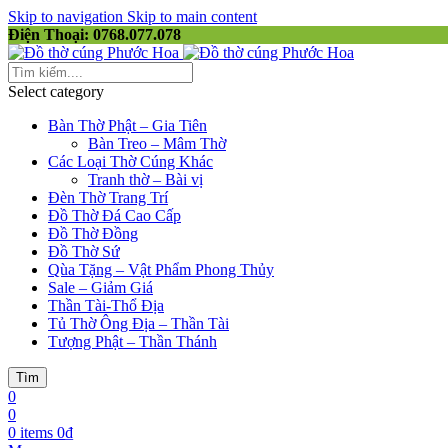
Skip to navigation
Skip to main content
Điện Thoại: 0768.077.078
Select category
Bàn Thờ Phật – Gia Tiên
Bàn Treo – Mâm Thờ
Các Loại Thờ Cúng Khác
Tranh thờ – Bài vị
Đèn Thờ Trang Trí
Đồ Thờ Đá Cao Cấp
Đồ Thờ Đồng
Đồ Thờ Sứ
Qùa Tặng – Vật Phẩm Phong Thủy
Sale – Giảm Giá
Thần Tài-Thổ Địa
Tủ Thờ Ông Địa – Thần Tài
Tượng Phật – Thần Thánh
Tìm
0
0
0
items
0
₫