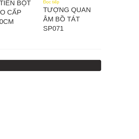
TIỀN BỘT
Đọc tiếp
TƯỢNG QUAN
AO CẤP
ÂM BỒ TÁT
20CM
SP071