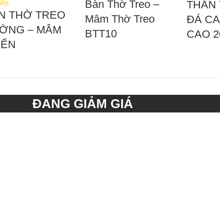
Bàn Thờ Treo –
iếp
THẦN 
N THỜ TREO
Mâm Thờ Treo
ĐÁ C
ỜNG – MÂM
BTT10
CAO 
IỂN
ĐANG GIẢM GIÁ