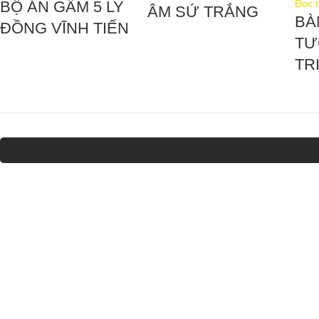
Đọc t
BỘ ÁN GẤM 5 LY
ÂM SỨ TRẮNG
BÀ
ĐỒNG VĨNH TIẾN
TƯ
TR