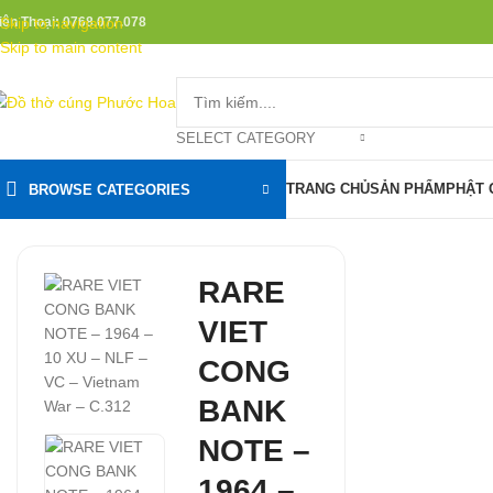
iện Thoại: 0768.077.078
Skip to navigation
Skip to main content
SELECT CATEGORY
TRANG CHỦ
SẢN PHẨM
PHẬT 
BROWSE CATEGORIES
RARE
VIET
CONG
BANK
NOTE –
1964 –