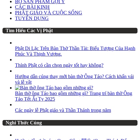
BỘ SẢN PHẨM GỢI Ý
CÁC BÀI KINH
PHẬT GIÁO VÀ CUỘC SỐNG
TUYỂN DỤNG
Tìm Hiểu Các Vị Phật
Phật Di Lặc Trên Bàn Thờ Thần Tài: Biểu Tượng Của Hạnh
Phúc Và Thịnh Vượng.
Thỉnh Phật có cần chọn ngày tốt hay không?
Hướng dẫn cúng thay mới bàn thờ Ông Táo? Cách khấn vái
và lễ vật
Bàn thờ ông Táo bao gồm những gì? Trang trí bàn thờ Ông
Táo Tết Ất Tỵ 2025
Các ngày lễ Phật giáo và Thần Thánh trong năm
Nghi Thức Cúng