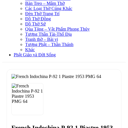
Bàn Treo – Mâm Thờ
Các Loại Thờ Cúng Khác
Đèn Thờ Trang Trí
Đồ Thờ Đồng
Đồ Thờ Sứ
Qùa Tặng – Vật Phẩm Phong Thủy
Tượng Thần Tài-Thổ Địa
Tranh thờ – Bài vị
Tượng Phật – Thần Thánh
Khác
Phật Giáo và Đời Sống
French Indochina P-92 1 Piastre 1953