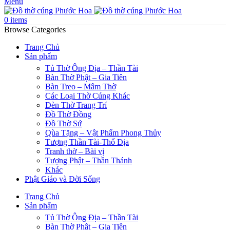
Menu
0
items
Browse Categories
Trang Chủ
Sản phẩm
Tủ Thờ Ông Địa – Thần Tài
Bàn Thờ Phật – Gia Tiên
Bàn Treo – Mâm Thờ
Các Loại Thờ Cúng Khác
Đèn Thờ Trang Trí
Đồ Thờ Đồng
Đồ Thờ Sứ
Qùa Tặng – Vật Phẩm Phong Thủy
Tượng Thần Tài-Thổ Địa
Tranh thờ – Bài vị
Tượng Phật – Thần Thánh
Khác
Phật Giáo và Đời Sống
Trang Chủ
Sản phẩm
Tủ Thờ Ông Địa – Thần Tài
Bàn Thờ Phật – Gia Tiên