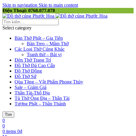
Skip to navigation
Skip to main content
Điện Thoại: 0768.077.078
Select category
Bàn Thờ Phật – Gia Tiên
Bàn Treo – Mâm Thờ
Các Loại Thờ Cúng Khác
Tranh thờ – Bài vị
Đèn Thờ Trang Trí
Đồ Thờ Đá Cao Cấp
Đồ Thờ Đồng
Đồ Thờ Sứ
Qùa Tặng – Vật Phẩm Phong Thủy
Sale – Giảm Giá
Thần Tài-Thổ Địa
Tủ Thờ Ông Địa – Thần Tài
Tượng Phật – Thần Thánh
Tìm
0
0
0
items
0
₫