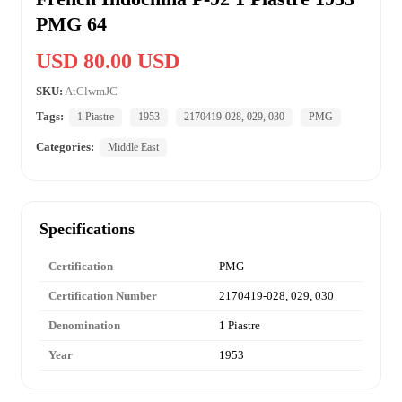
PMG 64
USD 80.00 USD
SKU:
AtClwmJC
Tags:
1 Piastre
1953
2170419-028, 029, 030
PMG
Categories:
Middle East
Specifications
Certification
PMG
Certification Number
2170419-028, 029, 030
Denomination
1 Piastre
Year
1953