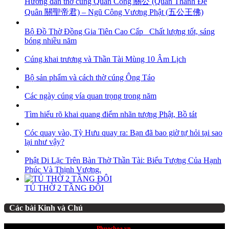
Hướng dẫn thờ cúng Quan Công 關公 (Quan Thánh Đế
Quân 關聖帝君) – Ngũ Công Vương Phật (五公王佛)
Bộ Đồ Thờ Đồng Gia Tiên Cao Cấp_ Chất lượng tốt, sáng
bóng nhiều năm
Cúng khai trương và Thần Tài Mùng 10 Âm Lịch
Bộ sản phẩm và cách thờ cúng Ông Táo
Các ngày cúng vía quan trọng trong năm
Tìm hiểu rõ khai quang điểm nhãn tượng Phật, Bồ tát
Cóc quay vào, Tỳ Hưu quay ra: Bạn đã bao giờ tự hỏi tại sao
lại như vậy?
Phật Di Lặc Trên Bàn Thờ Thần Tài: Biểu Tượng Của Hạnh
Phúc Và Thịnh Vượng.
TỦ THỜ 2 TẦNG ĐÔI
Các bài Kinh và Chú
website thuộc quyền sở hữu
Phuochoa.vn