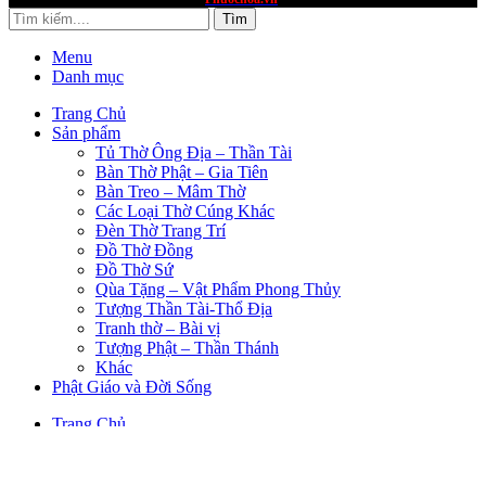
Tìm
Menu
Danh mục
Trang Chủ
Sản phẩm
Tủ Thờ Ông Địa – Thần Tài
Bàn Thờ Phật – Gia Tiên
Bàn Treo – Mâm Thờ
Các Loại Thờ Cúng Khác
Đèn Thờ Trang Trí
Đồ Thờ Đồng
Đồ Thờ Sứ
Qùa Tặng – Vật Phẩm Phong Thủy
Tượng Thần Tài-Thổ Địa
Tranh thờ – Bài vị
Tượng Phật – Thần Thánh
Khác
Phật Giáo và Đời Sống
Trang Chủ
Sản Phẩm
PHẬT GIÁO VÀ CUỘC SỐNG
TUYỂN DỤNG