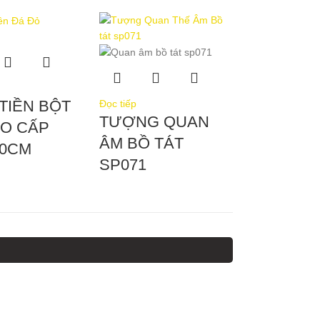
TIỀN BỘT
Đọc tiếp
TƯỢNG QUAN
AO CẤP
ÂM BỒ TÁT
20CM
SP071