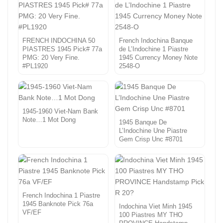
FRENCH INDOCHINA 50
French Indochina Banque
PIASTRES 1945 Pick# 77a
de L’Indochine 1 Piastre
PMG: 20 Very Fine.
1945 Currency Money Note
#PL1920
2548-O
1945-1960 Viet-Nam Bank
Note…1 Mot Dong
1945 Banque De
L’Indochine Une Piastre
Gem Crisp Unc #8701
French Indochina 1 Piastre
1945 Banknote Pick 76a
Indochina Viet Minh 1945
VF/EF
100 Piastres MY THO