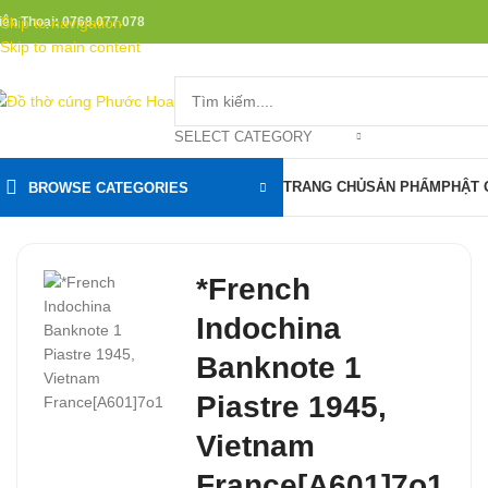
iện Thoại: 0768.077.078
Skip to navigation
Skip to main content
SELECT CATEGORY
TRANG CHỦ
SẢN PHẨM
PHẬT 
BROWSE CATEGORIES
*French
Indochina
Banknote 1
Piastre 1945,
Vietnam
France[A601]7o1