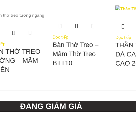
Đọc tiếp
Đọc tiếp
Bàn Thờ Treo –
iếp
THẦN 
N THỜ TREO
Mâm Thờ Treo
ĐÁ C
ỜNG – MÂM
BTT10
CAO 
IỂN
ĐANG GIẢM GIÁ