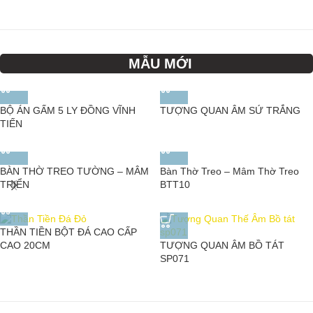
MẪU MỚI
BỘ ÁN GẤM 5 LY ĐỒNG VĨNH
TƯỢNG QUAN ÂM SỨ TRẮNG
TIẾN
BÀN THỜ TREO TƯỜNG – MÂM
Bàn Thờ Treo – Mâm Thờ Treo
TRIỂN
BTT10
THẦN TIỀN BỘT ĐÁ CAO CẤP
TƯỢNG QUAN ÂM BỒ TÁT
CAO 20CM
SP071