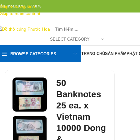
iện Thoại: 0768.077.078
Skip to navigation
Skip to main content
SELECT CATEGORY
TRANG CHỦ
SẢN PHẨM
PHẬT 
BROWSE CATEGORIES
50
Banknotes
25 ea. x
Vietnam
10000 Dong
&