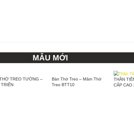
MẪU MỚI
 THỜ TREO TƯỜNG –
Bàn Thờ Treo – Mâm Thờ
THẦN TIỀ
 TRIỂN
Treo BTT10
CẤP CAO