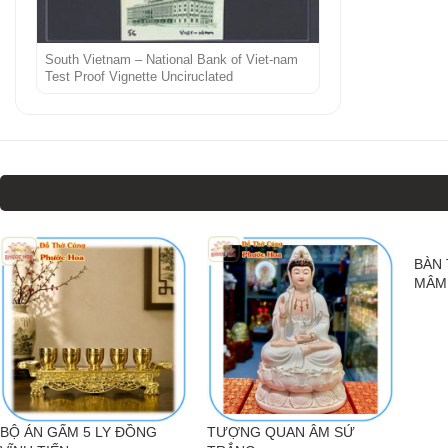
South Vietnam – National Bank of Viet-nam
Test Proof Vignette Unciruclated
BÀN
MÂM
BỘ ÁN GẤM 5 LY ĐỒNG
TƯỢNG QUAN ÂM SỨ