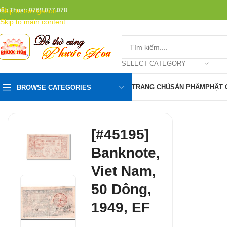
iện Thoại: 0768.077.078
Skip to navigation
Skip to main content
SELECT CATEGORY
TRANG CHỦ
SẢN PHẨM
PHẬT 
BROWSE CATEGORIES
[#45195]
Banknote,
Viet Nam,
50 Dông,
1949, EF