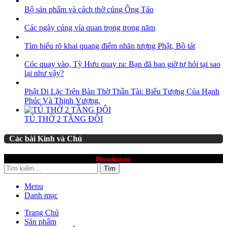
Bộ sản phẩm và cách thờ cúng Ông Táo
Các ngày cúng vía quan trọng trong năm
Tìm hiểu rõ khai quang điểm nhãn tượng Phật, Bồ tát
Cóc quay vào, Tỳ Hưu quay ra: Bạn đã bao giờ tự hỏi tại sao
lại như vậy?
Phật Di Lặc Trên Bàn Thờ Thần Tài: Biểu Tượng Của Hạnh
Phúc Và Thịnh Vượng.
TỦ THỜ 2 TẦNG ĐÔI
Các bài Kinh và Chú
website thuộc quyền sở hữu
Phuochoa.vn
Tìm
Menu
Danh mục
Trang Chủ
Sản phẩm