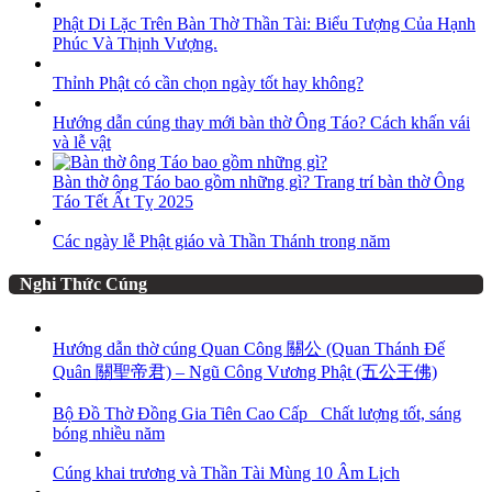
Phật Di Lặc Trên Bàn Thờ Thần Tài: Biểu Tượng Của Hạnh
Phúc Và Thịnh Vượng.
Thỉnh Phật có cần chọn ngày tốt hay không?
Hướng dẫn cúng thay mới bàn thờ Ông Táo? Cách khấn vái
và lễ vật
Bàn thờ ông Táo bao gồm những gì? Trang trí bàn thờ Ông
Táo Tết Ất Tỵ 2025
Các ngày lễ Phật giáo và Thần Thánh trong năm
Nghi Thức Cúng
Hướng dẫn thờ cúng Quan Công 關公 (Quan Thánh Đế
Quân 關聖帝君) – Ngũ Công Vương Phật (五公王佛)
Bộ Đồ Thờ Đồng Gia Tiên Cao Cấp_ Chất lượng tốt, sáng
bóng nhiều năm
Cúng khai trương và Thần Tài Mùng 10 Âm Lịch