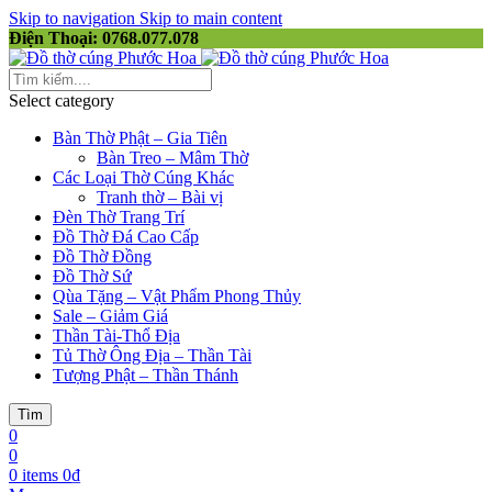
Skip to navigation
Skip to main content
Điện Thoại: 0768.077.078
Select category
Bàn Thờ Phật – Gia Tiên
Bàn Treo – Mâm Thờ
Các Loại Thờ Cúng Khác
Tranh thờ – Bài vị
Đèn Thờ Trang Trí
Đồ Thờ Đá Cao Cấp
Đồ Thờ Đồng
Đồ Thờ Sứ
Qùa Tặng – Vật Phẩm Phong Thủy
Sale – Giảm Giá
Thần Tài-Thổ Địa
Tủ Thờ Ông Địa – Thần Tài
Tượng Phật – Thần Thánh
Tìm
0
0
0
items
0
₫