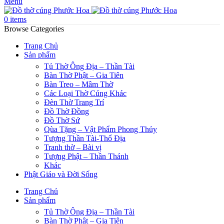
Menu
0
items
Browse Categories
Trang Chủ
Sản phẩm
Tủ Thờ Ông Địa – Thần Tài
Bàn Thờ Phật – Gia Tiên
Bàn Treo – Mâm Thờ
Các Loại Thờ Cúng Khác
Đèn Thờ Trang Trí
Đồ Thờ Đồng
Đồ Thờ Sứ
Qùa Tặng – Vật Phẩm Phong Thủy
Tượng Thần Tài-Thổ Địa
Tranh thờ – Bài vị
Tượng Phật – Thần Thánh
Khác
Phật Giáo và Đời Sống
Trang Chủ
Sản phẩm
Tủ Thờ Ông Địa – Thần Tài
Bàn Thờ Phật – Gia Tiên