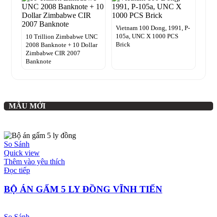
Vietnam 100 Dong, 1991, P-
105a, UNC X 1000 PCS
10 Trillion Zimbabwe UNC
Brick
2008 Banknote + 10 Dollar
Zimbabwe CIR 2007
Banknote
MẪU MỚI
So Sánh
Quick view
Thêm vào yêu thích
Đọc tiếp
BỘ ÁN GẤM 5 LY ĐỒNG VĨNH TIẾN
So Sánh