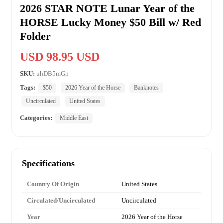
2026 STAR NOTE Lunar Year of the
HORSE Lucky Money $50 Bill w/ Red
Folder
USD 98.95 USD
SKU:
uhDB5mGp
Tags:
$50
2026 Year of the Horse
Banknotes
Uncirculated
United States
Categories:
Middle East
Specifications
Country Of Origin
United States
Circulated/Uncirculated
Uncirculated
Year
2026 Year of the Horse