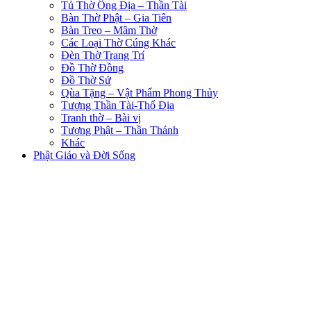
Tủ Thờ Ông Địa – Thần Tài
Bàn Thờ Phật – Gia Tiên
Bàn Treo – Mâm Thờ
Các Loại Thờ Cúng Khác
Đèn Thờ Trang Trí
Đồ Thờ Đồng
Đồ Thờ Sứ
Qùa Tặng – Vật Phẩm Phong Thủy
Tượng Thần Tài-Thổ Địa
Tranh thờ – Bài vị
Tượng Phật – Thần Thánh
Khác
Phật Giáo và Đời Sống
Trang Chủ
Sản Phẩm
PHẬT GIÁO VÀ CUỘC SỐNG
TUYỂN DỤNG
Sản phẩm thích
So Sánh
Login / Register
Giỏ hàng
Close
Shop