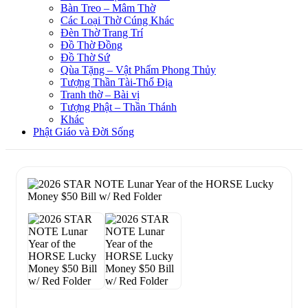
Bàn Treo – Mâm Thờ
Các Loại Thờ Cúng Khác
Đèn Thờ Trang Trí
Đồ Thờ Đồng
Đồ Thờ Sứ
Qùa Tặng – Vật Phẩm Phong Thủy
Tượng Thần Tài-Thổ Địa
Tranh thờ – Bài vị
Tượng Phật – Thần Thánh
Khác
Phật Giáo và Đời Sống