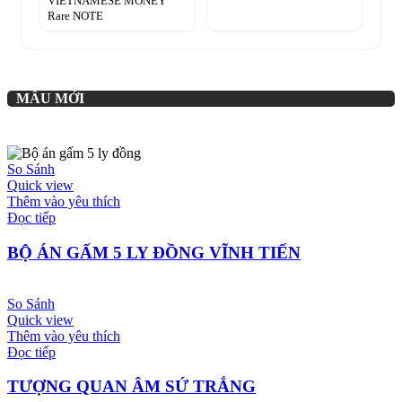
VIETNAMESE MONEY
Rare NOTE
MẪU MỚI
So Sánh
Quick view
Thêm vào yêu thích
Đọc tiếp
BỘ ÁN GẤM 5 LY ĐỒNG VĨNH TIẾN
So Sánh
Quick view
Thêm vào yêu thích
Đọc tiếp
TƯỢNG QUAN ÂM SỨ TRẮNG