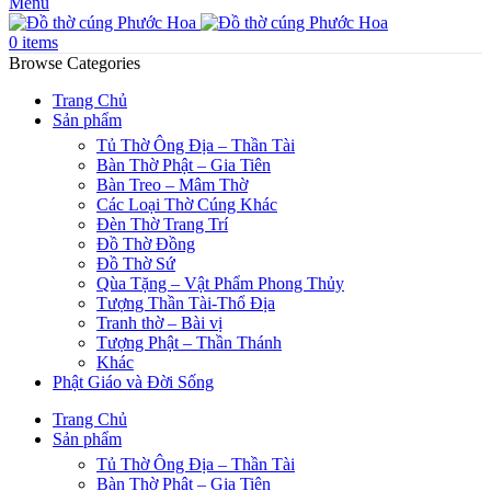
Menu
0
items
Browse Categories
Trang Chủ
Sản phẩm
Tủ Thờ Ông Địa – Thần Tài
Bàn Thờ Phật – Gia Tiên
Bàn Treo – Mâm Thờ
Các Loại Thờ Cúng Khác
Đèn Thờ Trang Trí
Đồ Thờ Đồng
Đồ Thờ Sứ
Qùa Tặng – Vật Phẩm Phong Thủy
Tượng Thần Tài-Thổ Địa
Tranh thờ – Bài vị
Tượng Phật – Thần Thánh
Khác
Phật Giáo và Đời Sống
Trang Chủ
Sản phẩm
Tủ Thờ Ông Địa – Thần Tài
Bàn Thờ Phật – Gia Tiên