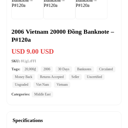
2006 Vietnam 20000 Đồng Banknote –
P#120a
USD 9.00 USD
SKU:
8UgLrFFI
Tags:
20,000₫
2006
30 Days
Banknotes
Circulated
Money Back
Returns Accepted
Seller
Uncertified
Ungraded
Viet Nam
Vietnam
Categories:
Middle East
Specifications