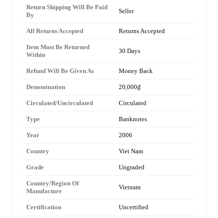
Return Shipping Will Be Paid
Seller
By
All Returns Accepted
Returns Accepted
Item Must Be Returned
30 Days
Within
Refund Will Be Given As
Money Back
Denomination
20,000₫
Circulated/Uncirculated
Circulated
Type
Banknotes
Year
2006
Country
Viet Nam
Grade
Ungraded
Country/Region Of
Vietnam
Manufacture
Certification
Uncertified