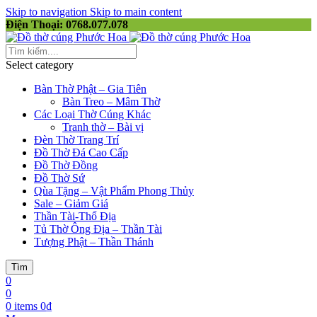
Skip to navigation
Skip to main content
Điện Thoại: 0768.077.078
Select category
Bàn Thờ Phật – Gia Tiên
Bàn Treo – Mâm Thờ
Các Loại Thờ Cúng Khác
Tranh thờ – Bài vị
Đèn Thờ Trang Trí
Đồ Thờ Đá Cao Cấp
Đồ Thờ Đồng
Đồ Thờ Sứ
Qùa Tặng – Vật Phẩm Phong Thủy
Sale – Giảm Giá
Thần Tài-Thổ Địa
Tủ Thờ Ông Địa – Thần Tài
Tượng Phật – Thần Thánh
Tìm
0
0
0
items
0
₫