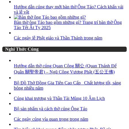
Hướng dẫn cúng thay mới bàn thờ Ông Táo? Cách khấn vái
và lễ vật
Bàn thờ ông Táo bao gồm những gì? Trang trí bàn thờ Ông
Táo Tết Ất Tỵ 2025
Các ngày lễ Phật giáo và Thần Thánh trong năm
Nghi Thức Cúng
Hướng dẫn thờ cúng Quan Công 關公 (Quan Thánh Đế
Quân 關聖帝君) – Ngũ Công Vương Phật (五公王佛)
Bộ Đồ Thờ Đồng Gia Tiên Cao Cấp_ Chất lượng tốt, sáng
bóng nhiều năm
Cúng khai trương và Thần Tài Mùng 10 Âm Lịch
Bộ sản phẩm và cách thờ cúng Ông Táo
Các ngày cúng vía quan trọng trong năm