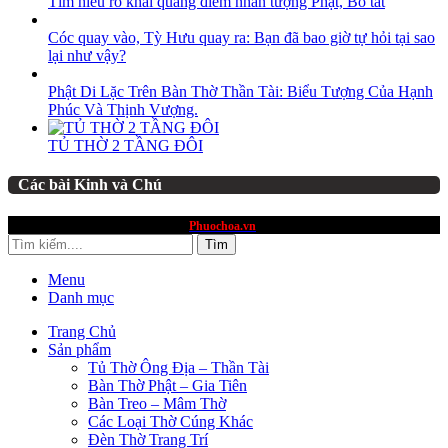
Tìm hiểu rõ khai quang điểm nhãn tượng Phật, Bồ tát
Cóc quay vào, Tỳ Hưu quay ra: Bạn đã bao giờ tự hỏi tại sao
lại như vậy?
Phật Di Lặc Trên Bàn Thờ Thần Tài: Biểu Tượng Của Hạnh
Phúc Và Thịnh Vượng.
TỦ THỜ 2 TẦNG ĐÔI
Các bài Kinh và Chú
website thuộc quyền sở hữu
Phuochoa.vn
Tìm
Menu
Danh mục
Trang Chủ
Sản phẩm
Tủ Thờ Ông Địa – Thần Tài
Bàn Thờ Phật – Gia Tiên
Bàn Treo – Mâm Thờ
Các Loại Thờ Cúng Khác
Đèn Thờ Trang Trí