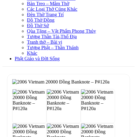
Bàn Treo – Mâm Thờ
Các Loại Thờ Cúng Khác
Đèn Thờ Trang Trí
Đồ Thờ Đồng
Đồ Thờ Sứ
Qùa Tặng – Vật Phẩm Phong Thủy
Tượng Thần Tài-Thổ Địa
Tranh thờ – Bài vị
Tượng Phật – Thần Thánh
Khác
Phật Giáo và Đời Sống