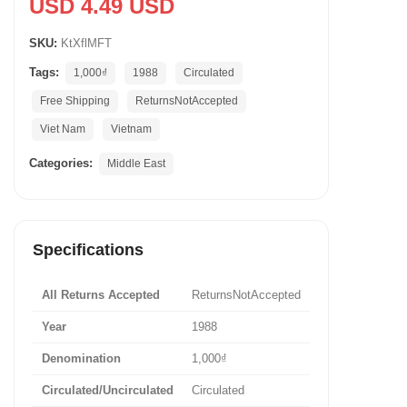
USD 4.49 USD
SKU:
KtXflMFT
Tags:
1,000₫
1988
Circulated
Free Shipping
ReturnsNotAccepted
Viet Nam
Vietnam
Categories:
Middle East
Specifications
All Returns Accepted
ReturnsNotAccepted
Year
1988
Denomination
1,000₫
Circulated/Uncirculated
Circulated