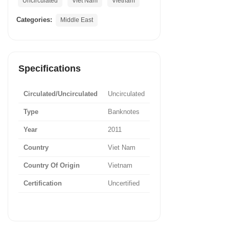
Uncirculated
Viet Nam
Vietnam
Categories:
Middle East
Specifications
Circulated/Uncirculated
Uncirculated
Type
Banknotes
Year
2011
Country
Viet Nam
Country Of Origin
Vietnam
Certification
Uncertified