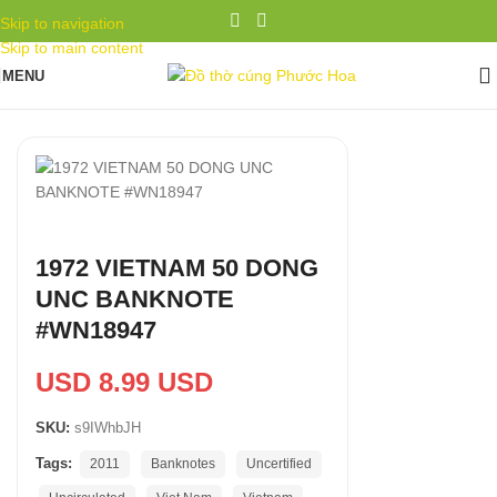
Skip to navigation
Skip to main content
MENU
1972 VIETNAM 50 DONG
UNC BANKNOTE
#WN18947
USD 8.99 USD
SKU:
s9IWhbJH
Tags:
2011
Banknotes
Uncertified