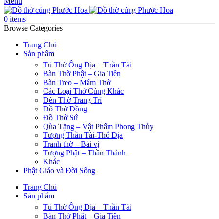
Menu
0
items
Browse Categories
Trang Chủ
Sản phẩm
Tủ Thờ Ông Địa – Thần Tài
Bàn Thờ Phật – Gia Tiên
Bàn Treo – Mâm Thờ
Các Loại Thờ Cúng Khác
Đèn Thờ Trang Trí
Đồ Thờ Đồng
Đồ Thờ Sứ
Qùa Tặng – Vật Phẩm Phong Thủy
Tượng Thần Tài-Thổ Địa
Tranh thờ – Bài vị
Tượng Phật – Thần Thánh
Khác
Phật Giáo và Đời Sống
Trang Chủ
Sản phẩm
Tủ Thờ Ông Địa – Thần Tài
Bàn Thờ Phật – Gia Tiên