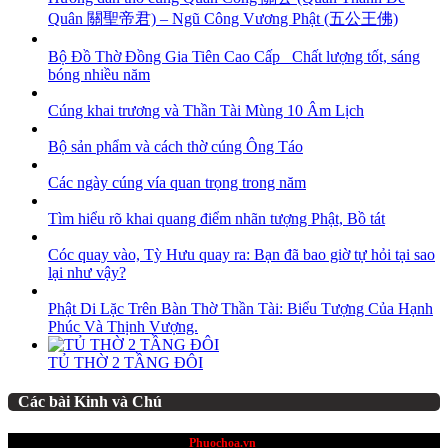
Quân 關聖帝君) – Ngũ Công Vương Phật (五公王佛)
Bộ Đồ Thờ Đồng Gia Tiên Cao Cấp_ Chất lượng tốt, sáng
bóng nhiều năm
Cúng khai trương và Thần Tài Mùng 10 Âm Lịch
Bộ sản phẩm và cách thờ cúng Ông Táo
Các ngày cúng vía quan trọng trong năm
Tìm hiểu rõ khai quang điểm nhãn tượng Phật, Bồ tát
Cóc quay vào, Tỳ Hưu quay ra: Bạn đã bao giờ tự hỏi tại sao
lại như vậy?
Phật Di Lặc Trên Bàn Thờ Thần Tài: Biểu Tượng Của Hạnh
Phúc Và Thịnh Vượng.
TỦ THỜ 2 TẦNG ĐÔI
Các bài Kinh và Chú
website thuộc quyền sở hữu
Phuochoa.vn