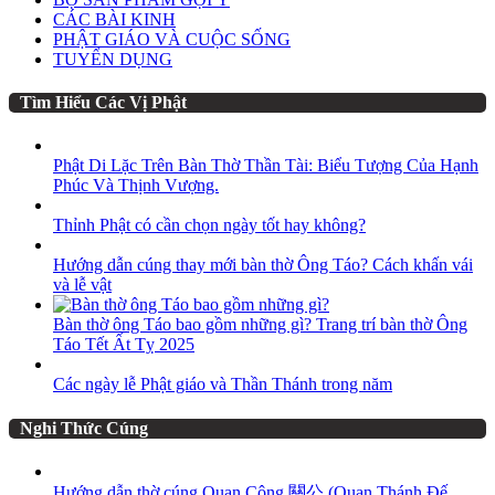
CÁC BÀI KINH
PHẬT GIÁO VÀ CUỘC SỐNG
TUYỂN DỤNG
Tìm Hiểu Các Vị Phật
Phật Di Lặc Trên Bàn Thờ Thần Tài: Biểu Tượng Của Hạnh
Phúc Và Thịnh Vượng.
Thỉnh Phật có cần chọn ngày tốt hay không?
Hướng dẫn cúng thay mới bàn thờ Ông Táo? Cách khấn vái
và lễ vật
Bàn thờ ông Táo bao gồm những gì? Trang trí bàn thờ Ông
Táo Tết Ất Tỵ 2025
Các ngày lễ Phật giáo và Thần Thánh trong năm
Nghi Thức Cúng
Hướng dẫn thờ cúng Quan Công 關公 (Quan Thánh Đế