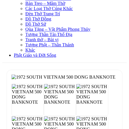
Bàn Treo – Mâm Thờ
Các Loại Thờ Cúng Khác
Đèn Thờ Trang Trí
Đồ Thờ Đồng
Đồ Thờ Sứ
Qùa Tặng – Vật Phẩm Phong Thủy
Tượng Thần Tài-Thổ Địa
Tranh thờ – Bài vị
Tượng Phật – Thần Thánh
Khác
Phật Giáo và Đời Sống