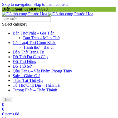
Skip to navigation
Skip to main content
Điện Thoại: 0768.077.078
Select category
Bàn Thờ Phật – Gia Tiên
Bàn Treo – Mâm Thờ
Các Loại Thờ Cúng Khác
Tranh thờ – Bài vị
Đèn Thờ Trang Trí
Đồ Thờ Đá Cao Cấp
Đồ Thờ Đồng
Đồ Thờ Sứ
Qùa Tặng – Vật Phẩm Phong Thủy
Sale – Giảm Giá
Thần Tài-Thổ Địa
Tủ Thờ Ông Địa – Thần Tài
Tượng Phật – Thần Thánh
Tìm
0
0
0
items
0
₫