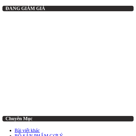
ĐANG GIẢM GIÁ
Chuyên Mục
Bài viết khác
BỘ SẢN PHẨM GỢI Ý