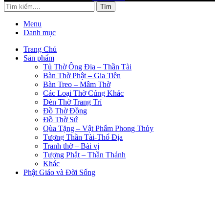
Tìm
Menu
Danh mục
Trang Chủ
Sản phẩm
Tủ Thờ Ông Địa – Thần Tài
Bàn Thờ Phật – Gia Tiên
Bàn Treo – Mâm Thờ
Các Loại Thờ Cúng Khác
Đèn Thờ Trang Trí
Đồ Thờ Đồng
Đồ Thờ Sứ
Qùa Tặng – Vật Phẩm Phong Thủy
Tượng Thần Tài-Thổ Địa
Tranh thờ – Bài vị
Tượng Phật – Thần Thánh
Khác
Phật Giáo và Đời Sống
Trang Chủ
Sản Phẩm
PHẬT GIÁO VÀ CUỘC SỐNG
TUYỂN DỤNG