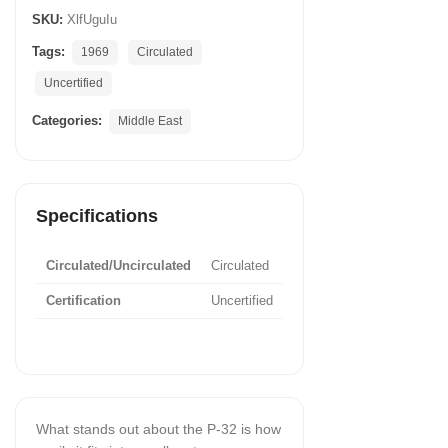
SKU:
XlfUguIu
Tags:
1969
Circulated
Uncertified
Categories:
Middle East
Specifications
Circulated/Uncirculated
Circulated
Certification
Uncertified
What stands out about the P-32 is how