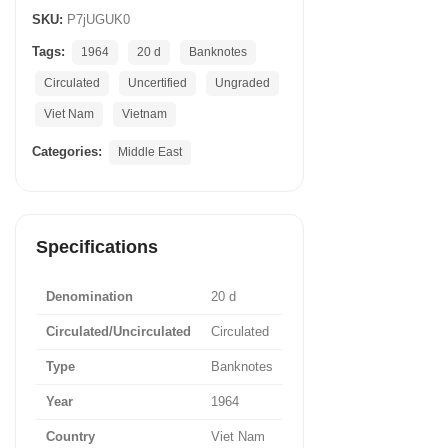
SKU:
P7jUGUK0
Tags:
1964
20 d
Banknotes
Circulated
Uncertified
Ungraded
Viet Nam
Vietnam
Categories:
Middle East
Specifications
Denomination
20 d
Circulated/Uncirculated
Circulated
Type
Banknotes
Year
1964
Country
Viet Nam