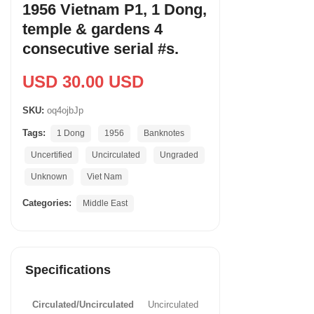
1956 Vietnam P1, 1 Dong,
temple & gardens 4
consecutive serial #s.
USD 30.00 USD
SKU:
oq4ojbJp
Tags:
1 Dong
1956
Banknotes
Uncertified
Uncirculated
Ungraded
Unknown
Viet Nam
Categories:
Middle East
Specifications
Circulated/Uncirculated
Uncirculated