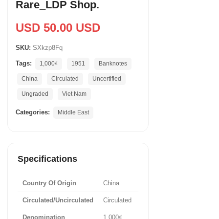
Rare_LDP Shop.
USD 50.00 USD
SKU:
SXkzp8Fq
Tags:
1,000₫
1951
Banknotes
China
Circulated
Uncertified
Ungraded
Viet Nam
Categories:
Middle East
Specifications
Country Of Origin
China
Circulated/Uncirculated
Circulated
Denomination
1,000₫