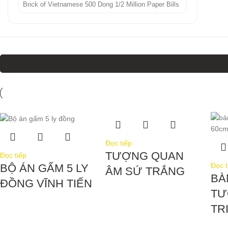
Brick of Vietnamese 500 Dong 1/2 Million Paper Bills
Đọc tiếp
TƯỢNG QUAN
Đọc tiếp
Đọc t
BỘ ÁN GẤM 5 LY
ÂM SỨ TRẮNG
BÀ
ĐỒNG VĨNH TIẾN
TƯ
TR