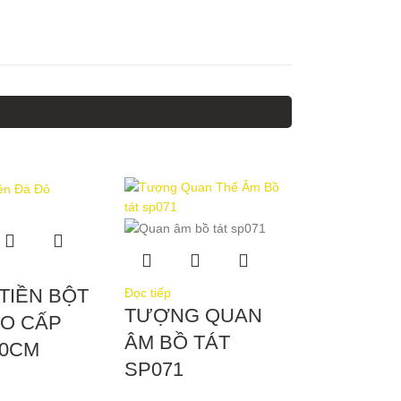
TIỀN BỘT
Đọc tiếp
TƯỢNG QUAN
AO CẤP
ÂM BỒ TÁT
20CM
SP071