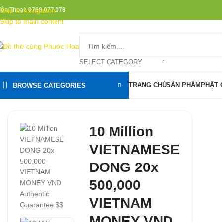
iện Thoại: 0768.077.078
Skip to navigation
Skip to main content
SELECT CATEGORY
TRANG CHỦ
SẢN PHẨM
PHẬT 
BROWSE CATEGORIES
10 Million
VIETNAMESE
DONG 20x
500,000
VIETNAM
MONEY VND