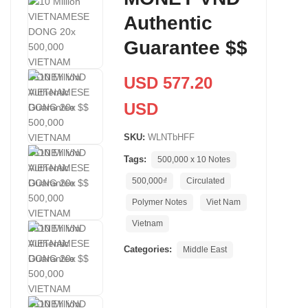
Authentic
Guarantee $$
USD 577.20
USD
SKU:
WLNTbHFF
Tags:
500,000 x 10 Notes
500,000₫
Circulated
Polymer Notes
Viet Nam
Vietnam
Categories:
Middle East