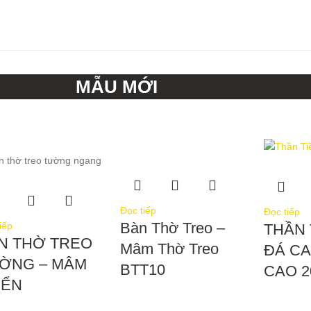
MẪU MỚI
Đọc tiếp
Đọc tiếp
Bàn Thờ Treo –
iếp
THẦN 
N THỜ TREO
Mâm Thờ Treo
ĐÁ C
ỜNG – MÂM
BTT10
CAO 
IỂN