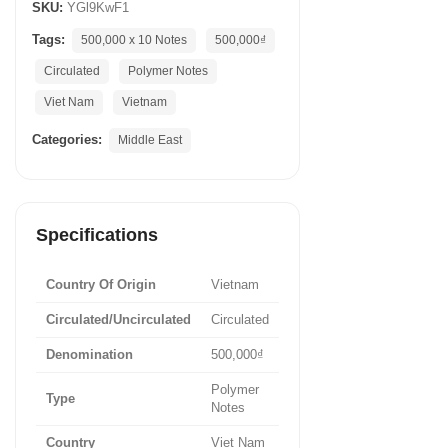
SKU:
YGl9KwF1
Tags:
500,000 x 10 Notes
500,000₫
Circulated
Polymer Notes
Viet Nam
Vietnam
Categories:
Middle East
Specifications
Country Of Origin
Vietnam
Circulated/Uncirculated
Circulated
Denomination
500,000₫
Polymer
Type
Notes
Country
Viet Nam