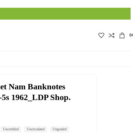
0
iet Nam Banknotes
-5s 1962_LDP Shop.
Uncertified
Uncirculated
Ungraded