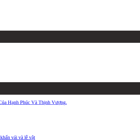
 Của Hạnh Phúc Và Thịnh Vượng.
hấn vái và lễ vật