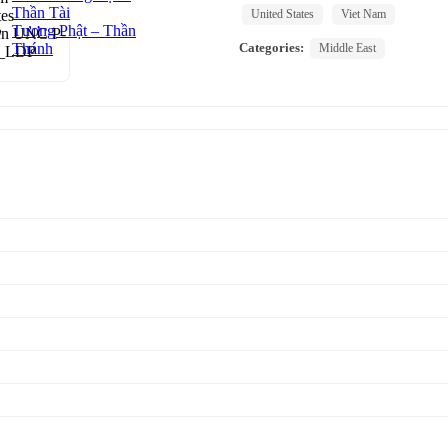
Thần Tài
United States
Viet Nam
Tượng Phật – Thần
Thánh
Categories:
Middle East