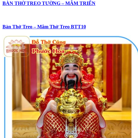
BÀN THỜ TREO TƯỜNG – MÂM TRIỂN
Bàn Thờ Treo – Mâm Thờ Treo BTT10