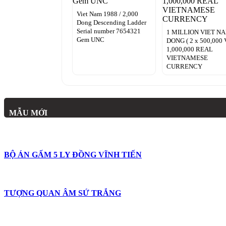
Viet Nam 1988 / 2,000
Dong Descending Ladder
Serial number 7654321
1 MILLION VIET N
Gem UNC
DONG ( 2 x 500,000 
1,000,000 REAL
VIETNAMESE
CURRENCY
MẪU MỚI
BỘ ÁN GẤM 5 LY ĐỒNG VĨNH TIẾN
TƯỢNG QUAN ÂM SỨ TRẮNG