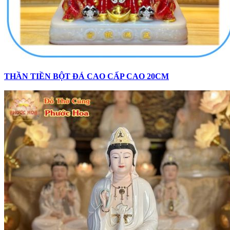
THẦN TIỀN BỘT ĐÁ CAO CẤP CAO 20CM