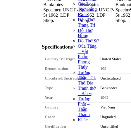
Các Loại
Thờ Cúng
Khác
Đèn Thờ
Trang Trí
Đồ Thờ
Đồng
Đồ Thờ Sứ
Qùa Tặng
Specifications
– Vật
Phẩm
Country Of Origin
United States
Phong
Thủy
Denomination
10đ
Tượng
Thần Tài-
Circulated/Uncirculated
Uncirculated
Thổ Địa
Type
Banknotes
Tranh thờ
– Bài vị
Year
1962
Tượng
Phật –
Country
Viet Nam
Thần
Thánh
Grade
Ungraded
Khác
Certification
Uncertified