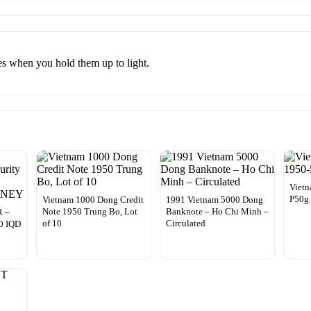
es when you hold them up to light.
Viet
P50g 
Vietnam 1000 Dong Credit
1991 Vietnam 5000 Dong
Note 1950 Trung Bo, Lot
Banknote – Ho Chi Minh –
R –
of 10
Circulated
00 IQD