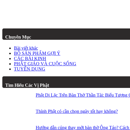
Chuyên Mục
Bài viết khác
BỘ SẢN PHẨM GỢI Ý
CÁC BÀI KINH
PHẬT GIÁO VÀ CUỘC SỐNG
TUYỂN DỤNG
Tìm Hiểu Các Vị Phật
Phật Di Lặc Trên Bàn Thờ Thần Tài: Biểu Tượng
Thỉnh Phật có cần chọn ngày tốt hay không?
Hướng dẫn cúng thay mới bàn thờ Ông Táo? Cách k