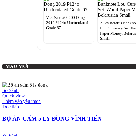
Viet Nam 500000 Dong
2019 P124o Uncirculated
2 Pcs Belarus Bankno
Grade 67
Lot. Currency Set. Wo
Paper Money. Belarus
Small
MẪU MỚI
So Sánh
Quick view
Thêm vào yêu thích
Đọc tiếp
BỘ ÁN GẤM 5 LY ĐỒNG VĨNH TIẾN
So Sánh