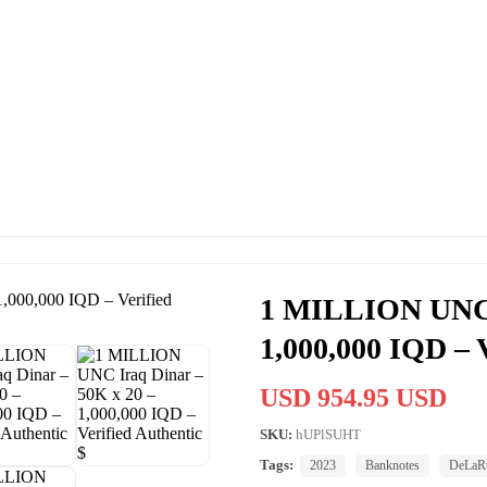
1 MILLION UNC I
1,000,000 IQD – V
USD 954.95 USD
SKU:
hUPlSUHT
Tags:
2023
Banknotes
DeLaRu