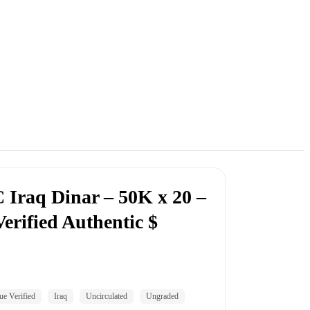
raq Dinar – 50K x 20 –
erified Authentic $
e Verified
Iraq
Uncirculated
Ungraded