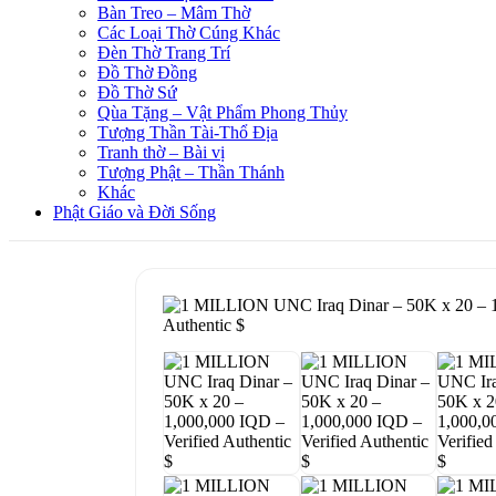
Bàn Treo – Mâm Thờ
Các Loại Thờ Cúng Khác
Đèn Thờ Trang Trí
Đồ Thờ Đồng
Đồ Thờ Sứ
Qùa Tặng – Vật Phẩm Phong Thủy
Tượng Thần Tài-Thổ Địa
Tranh thờ – Bài vị
Tượng Phật – Thần Thánh
Khác
Phật Giáo và Đời Sống