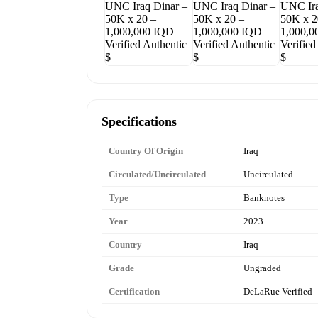
Specifications
Country Of Origin
Iraq
Circulated/Uncirculated
Uncirculated
Type
Banknotes
Year
2023
Country
Iraq
Grade
Ungraded
Certification
DeLaRue Verified