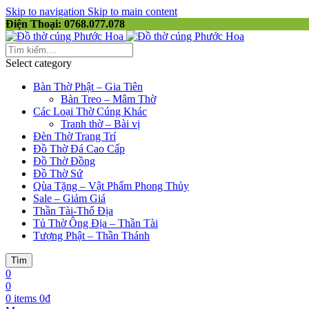
Skip to navigation
Skip to main content
Điện Thoại: 0768.077.078
Select category
Bàn Thờ Phật – Gia Tiên
Bàn Treo – Mâm Thờ
Các Loại Thờ Cúng Khác
Tranh thờ – Bài vị
Đèn Thờ Trang Trí
Đồ Thờ Đá Cao Cấp
Đồ Thờ Đồng
Đồ Thờ Sứ
Qùa Tặng – Vật Phẩm Phong Thủy
Sale – Giảm Giá
Thần Tài-Thổ Địa
Tủ Thờ Ông Địa – Thần Tài
Tượng Phật – Thần Thánh
Tìm
0
0
0
items
0
₫