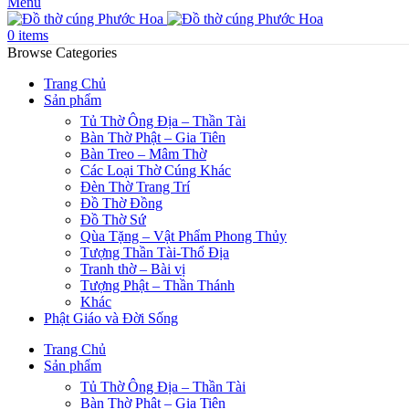
Menu
0
items
Browse Categories
Trang Chủ
Sản phẩm
Tủ Thờ Ông Địa – Thần Tài
Bàn Thờ Phật – Gia Tiên
Bàn Treo – Mâm Thờ
Các Loại Thờ Cúng Khác
Đèn Thờ Trang Trí
Đồ Thờ Đồng
Đồ Thờ Sứ
Qùa Tặng – Vật Phẩm Phong Thủy
Tượng Thần Tài-Thổ Địa
Tranh thờ – Bài vị
Tượng Phật – Thần Thánh
Khác
Phật Giáo và Đời Sống
Trang Chủ
Sản phẩm
Tủ Thờ Ông Địa – Thần Tài
Bàn Thờ Phật – Gia Tiên