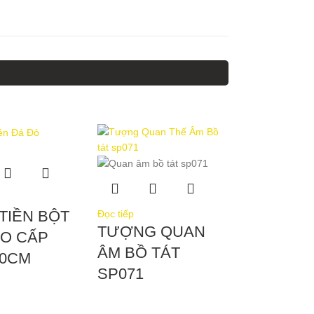
TIỀN BỘT
Đọc tiếp
TƯỢNG QUAN
AO CẤP
ÂM BỒ TÁT
20CM
SP071