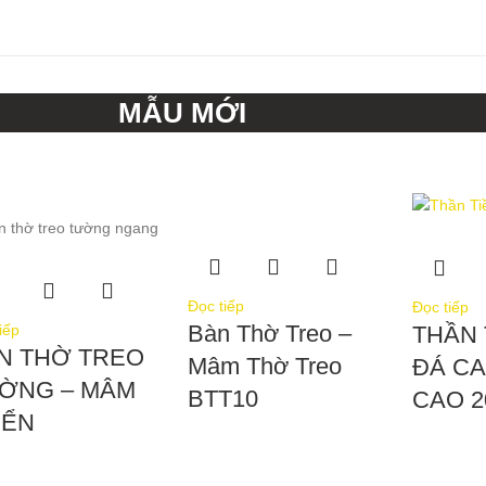
MẪU MỚI
Đọc tiếp
Đọc tiếp
Bàn Thờ Treo –
iếp
THẦN 
N THỜ TREO
Mâm Thờ Treo
ĐÁ C
ỜNG – MÂM
BTT10
CAO 
IỂN