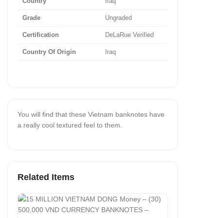
Country
Iraq
Grade
Ungraded
Certification
DeLaRue Verified
Country Of Origin
Iraq
You will find that these Vietnam banknotes have
a really cool textured feel to them.
Related Items