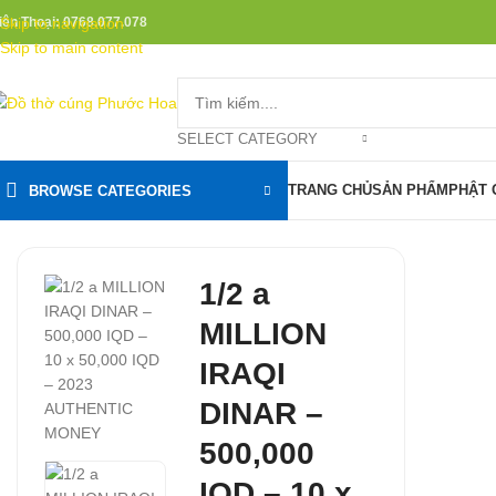
iện Thoại: 0768.077.078
Skip to navigation
Skip to main content
SELECT CATEGORY
TRANG CHỦ
SẢN PHẨM
PHẬT 
BROWSE CATEGORIES
1/2 a
MILLION
IRAQI
DINAR –
500,000
IQD – 10 x