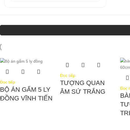
Đọc tiếp
TƯỢNG QUAN
Đọc tiếp
Đọc t
BỘ ÁN GẤM 5 LY
ÂM SỨ TRẮNG
BÀ
ĐỒNG VĨNH TIẾN
TƯ
TR