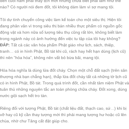
đến cuối năm phải thay lịch mới nhưng chưa biết phải làm như thế
nào? Có người nói đem đốt, tôi không dám làm vì sợ mang tội.
Tôi dự tính chuyển công việc làm kế toán cho một siêu thị. Hiện tôi
đang phân vân vì trong siêu thị bán nhiều thực phẩm có nguồn gốc
động vật và hơn nữa số lượng tiêu thụ cũng rất lớn, không biết làm
trong ngành này có ảnh hưởng đến việc tu tập của tôi hay không?
ĐÁP:
Tất cả các văn hóa phẩm Phật giáo như lịch, sách, thiệp,
tranh… có in hình Phật, Bồ tát khi cũ, rách hay hết hạn dùng (lịch cũ)
thì nên “hỏa hóa”, không nên vất bỏ bừa bãi, mang tội.
Hỏa hóa nghĩa là dùng lửa đốt cháy. Chọn một chỗ đất sạch (trên sân
thượng nhà bạn chẳng hạn), thắp lửa đốt cháy tất cả những tờ lịch cũ
có in hình Phật, Bồ tát. Trong quá trình đốt, cần nhất tâm niệm Phật và
tuân thủ những nguyên tắc an toàn phòng chữa cháy. Đốt xong, dùng
nước giội sạch hết tro tàn.
Riêng đối với tượng Phật, Bồ tát (chất liệu đất, thạch cao, sứ…) khi bị
vỡ hay cũ kỹ cần thay tượng mới thì phải mang tượng hư hoặc cũ lên
chùa, nhờ chư Tăng cất đặt giúp cho.