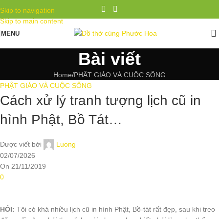
Skip to navigation
Skip to main content
MENU
Bài viết
Home
PHẬT GIÁO VÀ CUỘC SỐNG
PHẬT GIÁO VÀ CUỘC SỐNG
Cách xử lý tranh tượng lịch cũ in
hình Phật, Bồ Tát…
Được viết bởi
Luong
02/07/2026
On 21/11/2019
0
HỎI:
Tôi có khá nhiều lịch cũ in hình Phật, Bồ-tát rất đẹp, sau khi treo