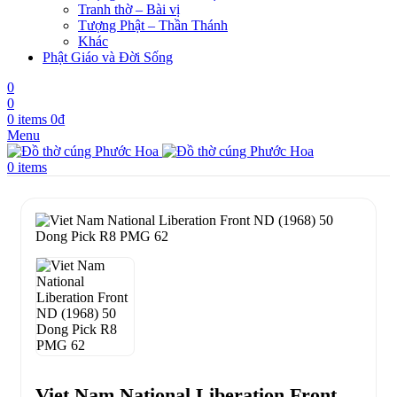
Tranh thờ – Bài vị
Tượng Phật – Thần Thánh
Khác
Phật Giáo và Đời Sống
0
0
0
items
0
₫
Menu
0
items
Viet Nam National Liberation Front