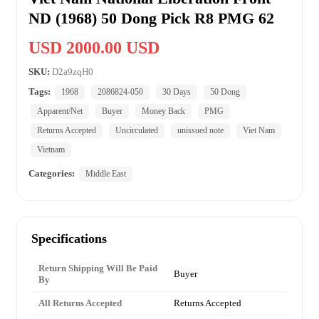
ND (1968) 50 Dong Pick R8 PMG 62
USD 2000.00 USD
SKU:
D2a9zqH0
Tags:
1968
2086824-050
30 Days
50 Dong
Apparent/Net
Buyer
Money Back
PMG
Returns Accepted
Uncirculated
unissued note
Viet Nam
Vietnam
Categories:
Middle East
Specifications
Return Shipping Will Be Paid
Buyer
By
All Returns Accepted
Returns Accepted