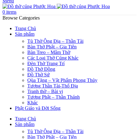
Menu
0
items
Browse Categories
Trang Chủ
Sản phẩm
Tủ Thờ Ông Địa – Thần Tài
Bàn Thờ Phật – Gia Tiên
Bàn Treo – Mâm Thờ
Các Loại Thờ Cúng Khác
Đèn Thờ Trang Trí
Đồ Thờ Đồng
Đồ Thờ Sứ
Qùa Tặng – Vật Phẩm Phong Thủy
Tượng Thần Tài-Thổ Địa
Tranh thờ – Bài vị
Tượng Phật – Thần Thánh
Khác
Phật Giáo và Đời Sống
Trang Chủ
Sản phẩm
Tủ Thờ Ông Địa – Thần Tài
Bàn Thờ Phật – Gia Tiên