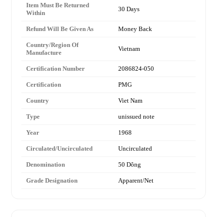
Item Must Be Returned
30 Days
Within
Refund Will Be Given As
Money Back
Country/Region Of
Vietnam
Manufacture
Certification Number
2086824-050
Certification
PMG
Country
Viet Nam
Type
unissued note
Year
1968
Circulated/Uncirculated
Uncirculated
Denomination
50 Dông
Grade Designation
Apparent/Net