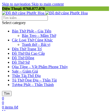
Skip to navigation
Skip to main content
Điện Thoại: 0768.077.078
Select category
Bàn Thờ Phật – Gia Tiên
Bàn Treo – Mâm Thờ
Các Loại Thờ Cúng Khác
Tranh thờ – Bài vị
Đèn Thờ Trang Trí
Đồ Thờ Đá Cao Cấp
Đồ Thờ Đồng
Đồ Thờ Sứ
Qùa Tặng – Vật Phẩm Phong Thủy
Sale – Giảm Giá
Thần Tài-Thổ Địa
Tủ Thờ Ông Địa – Thần Tài
Tượng Phật – Thần Thánh
Tìm
0
0
0
items
0
₫