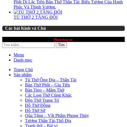
Phật Di Lặc Trên Bàn Thờ Thần Tài: Biểu Tượng Của Hạnh
Phúc Và Thịnh Vượng.
TỦ THỜ 2 TẦNG ĐÔI
Các bài Kinh và Chú
website thuộc quyền sở hữu
Phuochoa.vn
Tìm
Menu
Danh mục
Trang Chủ
Sản phẩm
Tủ Thờ Ông Địa – Thần Tài
Bàn Thờ Phật – Gia Tiên
Bàn Treo – Mâm Thờ
Các Loại Thờ Cúng Khác
Đèn Thờ Trang Trí
Đồ Thờ Đồng
Đồ Thờ Sứ
Qùa Tặng – Vật Phẩm Phong Thủy
Tượng Thần Tài-Thổ Địa
Tranh thờ – Bài vị