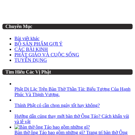
Chuyên Mục
Bài viết khác
BỘ SẢN PHẨM GỢI Ý
CÁC BÀI KINH
PHẬT GIÁO VÀ CUỘC SỐNG
TUYỂN DỤNG
Tìm Hiểu Các Vị Phật
Phật Di Lặc Trên Bàn Thờ Thần Tài: Biểu Tượng Của Hạnh
Phúc Và Thịnh Vượng.
Thỉnh Phật có cần chọn ngày tốt hay không?
Hướng dẫn cúng thay mới bàn thờ Ông Táo? Cách khấn vái
và lễ vật
Bàn thờ ông Táo bao gồm những gì? Trang trí bàn thờ Ông